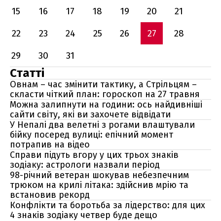
15
16
17
18
19
20
21
22
23
24
25
26
27
28
29
30
31
Статті
Овнам – час змінити тактику, а Стрільцям –
скласти чіткий план: гороскоп на 27 травня
Можна залипнути на години: ось найдивніші
сайти світу, які ви захочете відвідати
У Непалі два велетні з рогами влаштували
бійку посеред вулиці: епічний момент
потрапив на відео
Справи підуть вгору у цих трьох знаків
зодіаку: астрологи назвали період
98-річний ветеран шокував небезпечним
трюком на крилі літака: здійснив мрію та
встановив рекорд
Конфлікти та боротьба за лідерство: для цих
4 знаків зодіаку четвер буде дещо