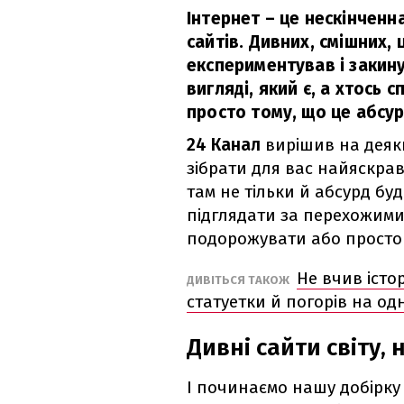
Інтернет – це нескінченн
сайтів. Дивних, смішних,
експериментував і закин
вигляді, який є, а хтось
просто тому, що це абсу
24 Канал
вирішив на деяки
зібрати для вас найяскра
там не тільки й абсурд бу
підглядати за перехожими
подорожувати або просто 
Не вчив істо
ДИВІТЬСЯ ТАКОЖ
статуетки й погорів на одн
Дивні сайти світу, 
І починаємо нашу добірку