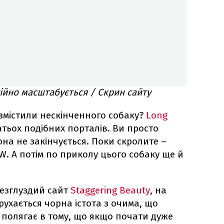
ійно масштабується / Скрин сайту
озмістили нескінченного собаку?
Long
тьох подібних порталів. Ви просто
она не закінчується. Поки скролите –
OW. А потім по приколу цього собаку ще й
езглуздий сайт
Staggering Beauty
, на
ухається чорна істота з очима, що
 полягає в тому, що якщо почати дуже