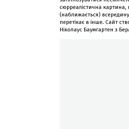
сюрреалістична картина, 
(наближається) всередин
перетікає в інше. Сайт ст
Ніколаус Баумгартен з Бер