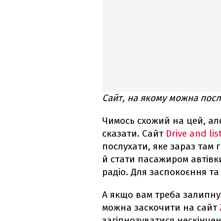
Сайт, на якому можна послу
Чимось схожий на цей, ал
сказати. Сайт
Drive and lis
послухати, яке зараз там г
й стати пасажиром автівки
радіо. Для заспокоєння та
А якщо вам треба залипнут
можна заскочити на сайт
загіпнозуватися нескінче