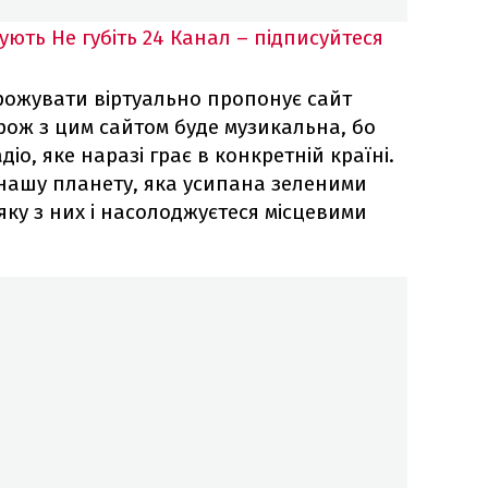
кують
Не губіть 24 Канал – підписуйтеся
рожувати віртуально пропонує сайт
орож з цим сайтом буде музикальна, бо
іо, яке наразі грає в конкретній країні.
 нашу планету, яка усипана зеленими
яку з них і насолоджуєтеся місцевими