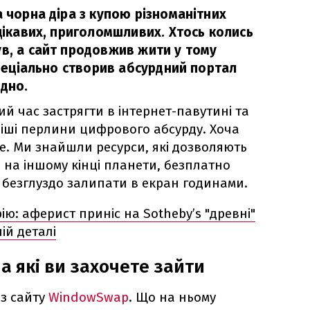
а чорна діра з купою різноманітних
 цікавих, приголомшливих. Хтось колись
ув, а сайт продовжив жити у тому
 спеціально створив абсурдний портал
рдно.
й час застрягти в інтернет-павутині та
віші перлини цифрового абсурду. Хоча
де. Ми знайшли ресурси, які дозволяють
 на іншому кінці планети, безплатно
безглуздо залипати в екран годинами.
рію: аферист приніс на Sotheby’s "древні"
ій деталі
на які ви захочете зайти
 з сайту
WindowSwap
. Що на ньому