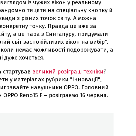
 виглядом із чужих вікон у реальному
 рандомно тицяти на спеціальну кнопку й
види з різних точок світу. А можна
конкретну точку. Правда це вже за
йту, а це пара з Сингапуру, придумали
ілий світ заспокійливих вікон на вибір".
, коли немає можливості подорожувати, а
і дуже хочеться.
4 стартував
великий розіграш техніки
?
ти у матеріалах рубрики "Інновації",
вигравайте навушники OPPO. Головний
ОРРО Reno15 F – розіграємо 16 червня.