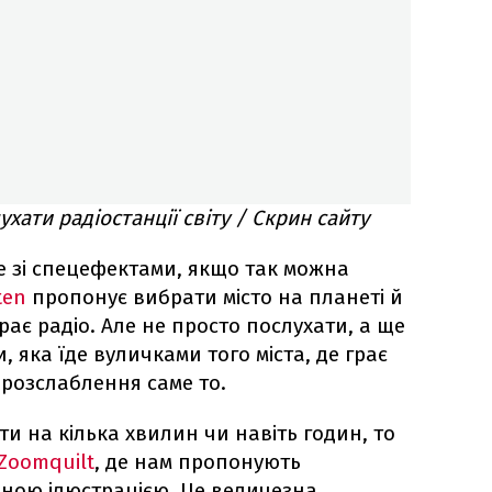
хати радіостанції світу / Скрин сайту
е зі спецефектами, якщо так можна
ten
пропонує вибрати місто на планеті й
рає радіо. Але не просто послухати, а ще
, яка їде вуличками того міста, де грає
 розслаблення саме то.
и на кілька хвилин чи навіть годин, то
Zoomquilt
, де нам пропонують
нною ілюстрацією. Це величезна