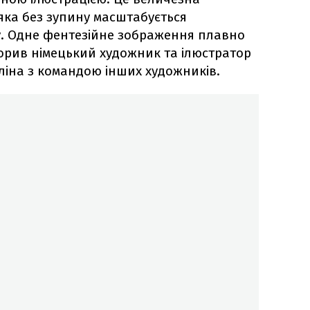
яка без зупину масштабується
у. Одне фентезійне зображення плавно
ворив німецький художник та ілюстратор
ліна з командою інших художників.