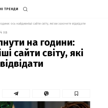
НІ ТРЕНДИ
одини: ось найдивніші сайти світу, які ви захочете відвідати 
4 хв
нути на години:
ші сайти світу, які
відвідати