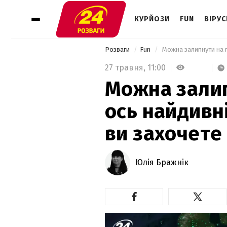
КУРЙОЗИ
FUN
ВІРУС
Розваги
Fun
 Можна залипнути на г
27 травня,
11:00
Можна залип
ось найдивні
ви захочете 
Юлія Бражнік