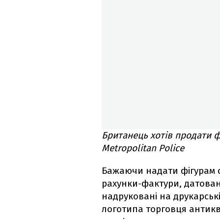
Британець хотів продати ф
Metropolitan Police
Бажаючи надати фігурам с
рахунки-фактури, датован
надруковані на друкарськ
логотипа торговця антикв