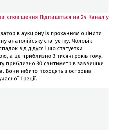
ві сповіщення
Підпишіться на 24 Канал у
ізаторів аукціону із проханням оцінити
дну анатолійську статуетку. Чоловік
спадок від дідуся і що статуетки
, а це приблизно 3 тисячі років тому.
оту приблизно 30 сантиметрів заввишки
а. Вони нібито походять з островів
учасної Греції.