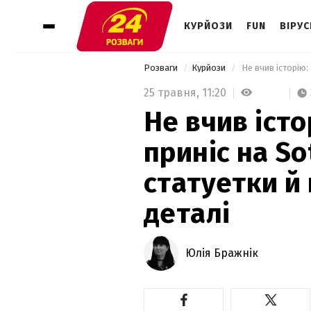
КУРЙОЗИ
FUN
ВІРУС
Розваги
Курйози
25 травня,
11:20
Не вчив іст
приніс на So
статуетки й 
деталі
Юлія Бражнік