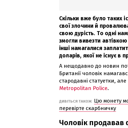
Скільки вже було таких іс
свої злочини й провалюв
свою дурість. То одні на
змогли вивезти автівкою в
інші намагалися заплатит
доларів, якої не існує в п
А нещодавно до новин пот
Британії чоловік намагавс
стародавні статуетки, але
Metropolitan Police
.
Цю монету мо
ДИВІТЬСЯ ТАКОЖ
перевірте скарбничку
Чоловік продавав 