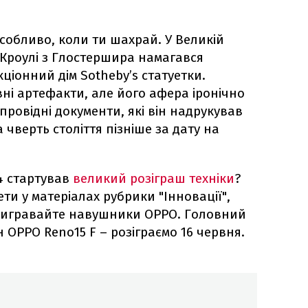
особливо, коли ти шахрай. У Великій
 Кроулі з Глостершира намагався
ціонний дім Sotheby’s статуетки.
вні артефакти, але його афера іронічно
провідні документи, які він надрукував
 чверть століття пізніше за дату на
4 стартував
великий розіграш техніки
?
ти у матеріалах рубрики "Інновації",
вигравайте навушники OPPO. Головний
ОРРО Reno15 F – розіграємо 16 червня.