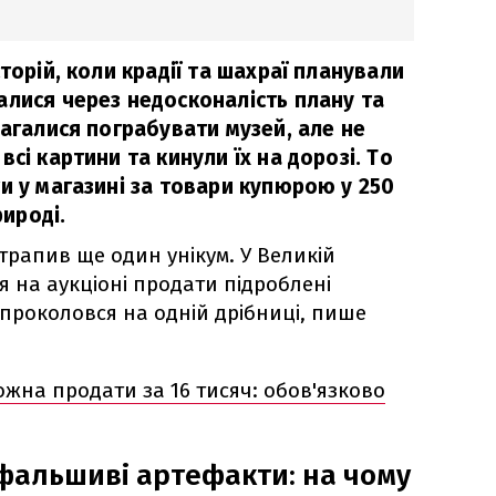
торій, коли крадії та шахраї планували
алися через недосконалість плану та
магалися пограбувати музей, але не
сі картини та кинули їх на дорозі. То
и у магазині за товари купюрою у 250
рироді.
рапив ще один унікум. У Великій
я на аукціоні продати підроблені
 проколовся на одній дрібниці, пише
жна продати за 16 тисяч: обов'язково
фальшиві артефакти: на чому