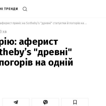
НІ ТРЕНДИ
 Не вчив історію: аферист приніс на Sotheby’s "древні" статуетки й погорів на одній деталі 
3 хв
орію: аферист
theby’s "древні"
погорів на одній