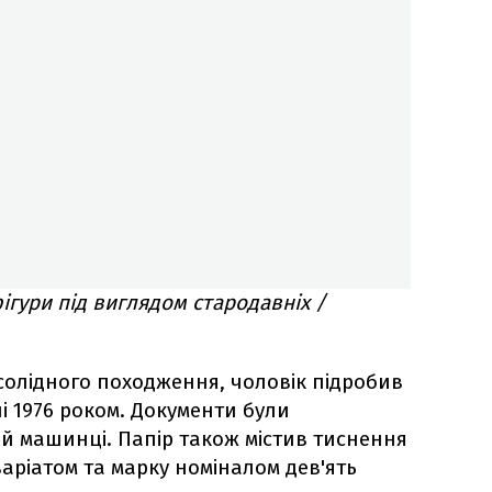
ігури під виглядом стародавніх /
олідного походження, чоловік підробив
і 1976 роком. Документи були
ій машинці. Папір також містив тиснення
аріатом та марку номіналом дев'ять