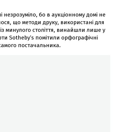
 незрозуміло, бо в аукціонному домі не
ося, що методи друку, використані для
 із минулого століття, винайшли лише у
ерти Sotheby’s помітили орфографічні
 самого постачальника.