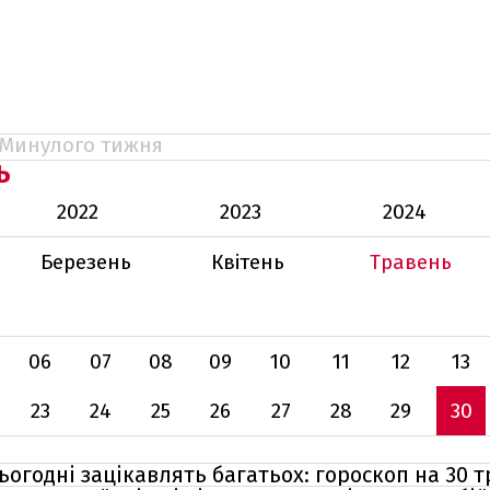
Минулого тижня
Ь
2022
2023
2024
Березень
Квітень
Травень
06
07
08
09
10
11
12
13
23
24
25
26
27
28
29
30
ьогодні зацікавлять багатьох: гороскоп на 30 