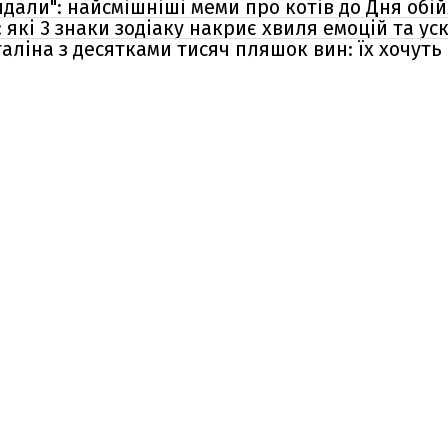
идали": найсмішніші меми про котів до Дня обі
 які 3 знаки зодіаку накриє хвиля емоцій та у
Сталіна з десятками тисяч пляшок вин: їх хочуть