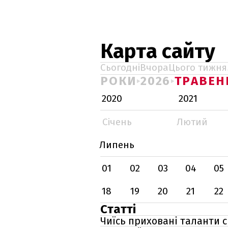
Карта сайту
Сьогодні
Вчора
Цього тижня
РОКИ
2026
ТРАВЕН
2020
2021
Січень
Лютий
Липень
01
02
03
04
05
18
19
20
21
22
Статті
Чиїсь приховані таланти с