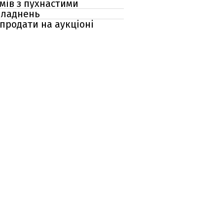
ймів з пухнастими
складнень
 продати на аукціоні