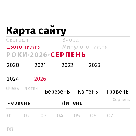
Карта сайту
Сьогодні
Вчора
Цього тижня
Минулого тижня
РОКИ
2026
СЕРПЕНЬ
2020
2021
2022
2023
2024
2026
Січень
Лютий
Березень
Квітень
Травень
Серпень
Червень
Липень
01
02
03
04
05
06
07
08