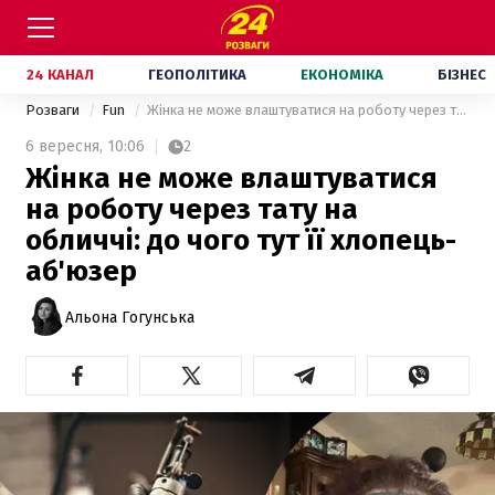
24 КАНАЛ
ГЕОПОЛІТИКА
ЕКОНОМІКА
БІЗНЕС
Розваги
Fun
Жінка не може влаштуватися на роботу через тату на обличчі: до чого тут її хлопець-аб'юзер
6 вересня,
10:06
2
Жінка не може влаштуватися
на роботу через тату на
обличчі: до чого тут її хлопець-
аб'юзер
Альона Гогунська