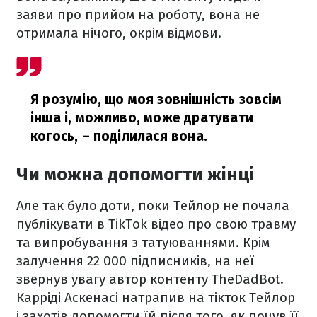
заяви про прийом на роботу, вона не
отримала нічого, окрім відмови.
Я розумію, що моя зовнішність зовсім
інша і, можливо, може дратувати
когось,
– поділилася вона.
Чи можна допомогти жінці
Але так було доти, поки Тейлор не почала
публікувати в TikTok відео про свою травму
та випробування з татуюваннями. Крім
залучення 22 000 підписників, на неї
звернув увагу автор контенту TheDadBot.
Карріді Аскенасі натрапив на тікток Тейлор
і захотів допомогти їй після того, як почув її