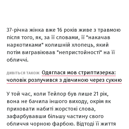
37-річна жінка вже 16 років живе з травмою
після того, як, за її словами, її "накачав
наркотиками" колишній хлопець, який
потім вигравіював "непристойності" на її
обличчі.
Одяглася мов стриптизерка:
ДИВІТЬСЯ ТАКОЖ
чоловік розлучився з дівчиною через сукню
У той час, коли Тейлор був лише 21 рік,
вона не бачила іншого виходу, окрім як
приховати набиті жорстокі слова,
зафарбувавши більшу частину свого
обличчя чорною фарбою. Відтоді її життя