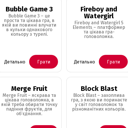
Bubble Game 3
Fireboy and
Watergirl
Bubble Game 3 – це
проста та цікава гра, в
Fireboy and Watergirl 5
якій ви повинні влучати
Elements – платформер
в кульки однакового
та цікава гра-
кольору з турелі.
головоломка.
Детально
Грати
Детально
Грати
Merge Fruit
Block Blast
Merge Fruit – яскрава та
Block Blast – захоплива
цікава головоломка, в
гра, з якою ви поринаєте
якій треба обирати точку
у світ головоломок та
падіння фруктів, для
різноманітних кольорів.
обʼєднання.