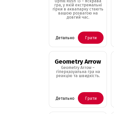
Uphill Rush 13 – яскрава
гра, у якій екстремальні
гірки в аквапарку стають
вашою розвагою на
довгий час.
Детально
Грати
Geometry Arrow
Geometry Arrow –
гіперказуальна гра на
реакцію та швидкість.
Детально
Грати