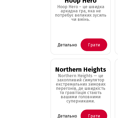
Hoop Hero
Hoop Hero – це швидка
аркадна гра, яка не
потребує великих зусиль
чи вмінь.
Детально
Грати
Northern Heights
Northern Heights — це
захопливий симулятор
екстремальних зимових
перегонів, де швидкість
та гравітація стають
вашими головними
суперниками.
Детально
Грати