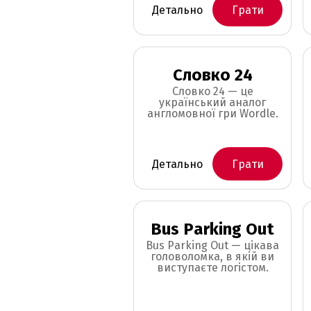
Детально
Грати
Словко 24
Словко 24 — це
український аналог
англомовної гри Wordle.
Детально
Грати
Bus Parking Out
Bus Parking Out — цікава
головоломка, в якій ви
виступаєте логістом.