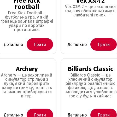
Free Kick
Vex X3M 2
Football
Vex X3M 2 – це захоплива
гра, яку обожнюватимуть
Free Kick Football –
любителі гонок.
футбольна гра, у якій
гравець забиває штрафні
удари по воротах
противника.
Детально
Грати
Детально
Грати
Archery
Billiards Classic
Archery — це захопливий
Billiards Classic — це
симулятор стрільби з
класичний симулятор
лука, який перевірить
більярду з реалістичною
вашу витримку, точність
фізикою, що дозволяє
та вміння приборкувати
насолодитися улюбленою
вітер.
грою у будь-який час.
Детально
Грати
Детально
Грати