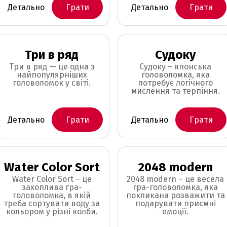
Детально
Грати
Детально
Грати
Три в ряд
Судоку
Три в ряд — це одна з
Судоку – японська
найпопулярніших
головоломка, яка
головоломок у світі.
потребує логічного
мислення та терпіння.
Детально
Грати
Детально
Грати
Water Color Sort
2048 modern
Water Color Sort – це
2048 modern – це весела
захоплива гра-
гра-головоломка, яка
головоломка, в якій
покликана розважити та
треба сортувати воду за
подарувати приємні
кольором у різні колби.
емоції.