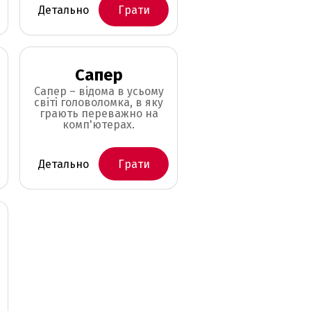
Детально
Грати
Сапер
Сапер – відома в усьому
світі головоломка, в яку
грають переважно на
комп'ютерах.
Детально
Грати