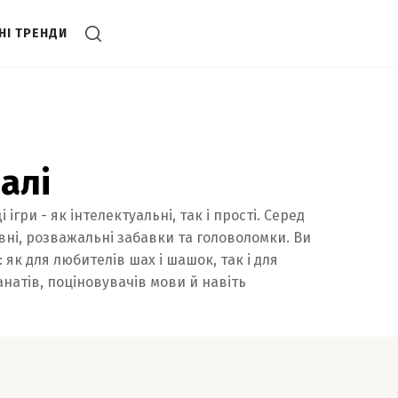
НІ ТРЕНДИ
налі
ігри - як інтелектуальні, так і прості. Серед
ивні, розважальні забавки та головоломки. Ви
 як для любителів шах і шашок, так і для
натів, поціновувачів мови й навіть