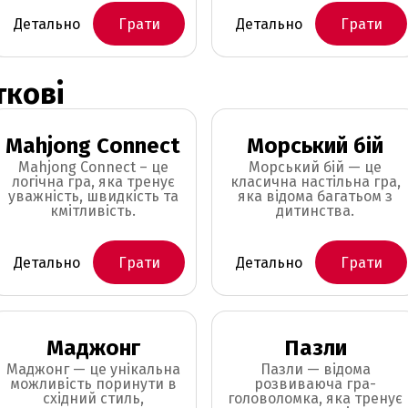
Детально
Грати
Детально
Грати
ткові
Mahjong Connect
Морський бій
Mahjong Connect – це
Морський бій — це
логічна гра, яка тренує
класична настільна гра,
уважність, швидкість та
яка відома багатьом з
кмітливість.
дитинства.
Детально
Грати
Детально
Грати
Маджонг
Пазли
Маджонг — це унікальна
Пазли — відома
можливість поринути в
розвиваюча гра-
східний стиль,
головоломка, яка тренує