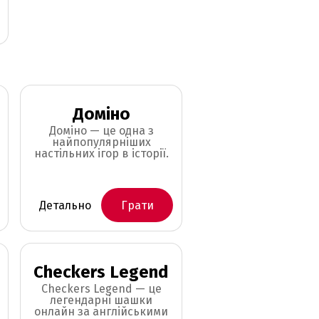
Доміно
Доміно — це одна з
найпопулярніших
настільних ігор в історії.
Детально
Грати
Checkers Legend
Checkers Legend — це
легендарні шашки
онлайн за англійськими