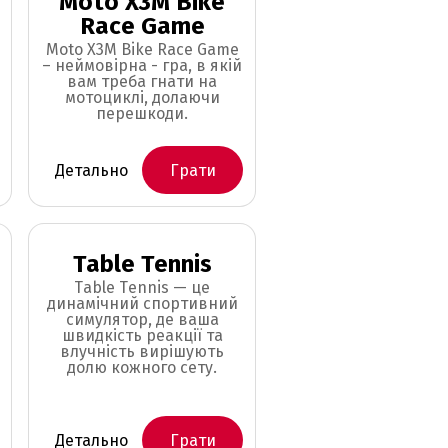
Moto X3M Bike
Race Game
Moto X3M Bike Race Game
– неймовірна - гра, в якій
вам треба гнати на
мотоциклі, долаючи
перешкоди.
Детально
Грати
Table Tennis
Table Tennis — це
динамічний спортивний
симулятор, де ваша
швидкість реакції та
влучність вирішують
долю кожного сету.
Детально
Грати