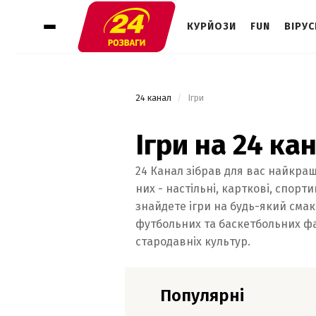
КУРЙОЗИ
FUN
ВІРУС
24 канал
 Ігри 
Ігри на 24 ка
24 Канал зібрав для вас найкращі 
них - настільні, карткові, спорт
знайдете ігри на будь-який смак:
футбольних та баскетбольних фа
стародавніх культур.
Популярні