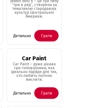
Jewels Blitz 6 – це гра типу
“три в ряд”, створена за
тематикою стародавніх
культур Центральної
Америки.
Детально
Грати
Car Paint
Car Paint – дуже цікава
гра-головоломка, яка
ідеально підійде для тих,
хто любить логічно
мислити.
Детально
Грати