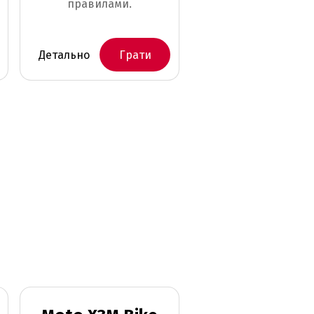
правилами.
Детально
Грати