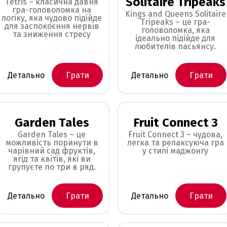
Solitaire Tripeaks
Tetris – класична давня
гра-головоломка на
Kings and Queens Solitaire
логіку, яка чудово підійде
Tripeaks – це гра-
для заспокоєння нервів
головоломка, яка
та зниження стресу
ідеально підійде для
любителів пасьянсу.
Детально
Грати
Детально
Грати
Garden Tales
Fruit Connect 3
Garden Tales – це
Fruit Connect 3 – чудова,
можливість поринути в
легка та релаксуюча гра
чарівний сад фруктів,
у стилі маджонгу
ягід та квітів, які ви
групуєте по три в ряд.
Детально
Грати
Детально
Грати