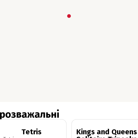
 розважальні
Tetris
Kings and Queens