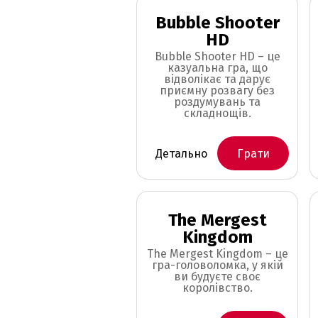
Bubble Shooter
HD
Bubble Shooter HD – це
казуальна гра, що
відволікає та дарує
приємну розвагу без
роздумувань та
складнощів.
Детально
Грати
The Mergest
Kingdom
The Mergest Kingdom – це
гра-головоломка, у якій
ви будуєте своє
королівство.