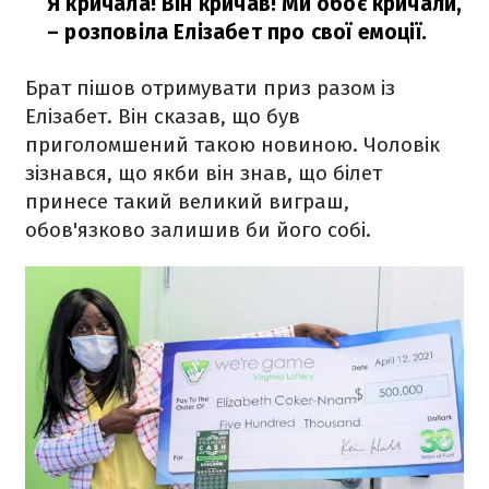
Я кричала! Він кричав! Ми обоє кричали,
– розповіла Елізабет про свої емоції.
Брат пішов отримувати приз разом із
Елізабет. Він сказав, що був
приголомшений такою новиною. Чоловік
зізнався, що якби він знав, що білет
принесе такий великий виграш,
обов'язково залишив би його собі.