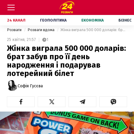
24 КАНАЛ
ГЕОПОЛІТИКА
ЕКОНОМІКА
БІЗНЕС
Розваги
Розваги вдома
Жінка виграла 500 000 доларів: брат забув про її день народження і подарував лотерейний білет
25 квітня,
21:57
1
Жінка виграла 500 000 доларів:
брат забув про її день
народження і подарував
лотерейний білет
Софія Гусєва