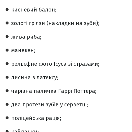
кисневий балон;
золоті грілзи (накладки на зуби);
жива риба;
манекен;
рельєфне фото Ісуса зі стразами;
лисина з латексу;
чарівна паличка Гаррі Поттера;
два протези зубів у серветці;
поліцейська рація;
кайданки;