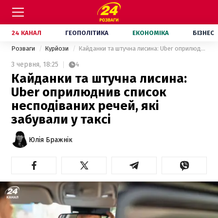
24 КАНАЛ
ГЕОПОЛІТИКА
ЕКОНОМІКА
БІЗНЕС
Розваги
Курйози
Кайданки та штучна лисина: Uber оприлюднив список несподіваних речей, які забували у таксі
3 червня,
18:25
4
Кайданки та штучна лисина:
Uber оприлюднив список
несподіваних речей, які
забували у таксі
Юлія Бражнік