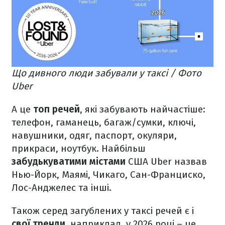
Що дивного люди забували у таксі / Фото
Uber
А це
топ речей
, які забувають найчастіше:
телефон, гаманець, багаж/сумки, ключі,
навушники, одяг, паспорт, окуляри,
прикраси, ноутбук. Найбільш
забудькуватими містами
США Uber назвав
Нью-Йорк, Маямі, Чикаго, Сан-Франциско,
Лос-Анджелес та інші.
Також серед загублених у таксі речей є і
свої тренди
, наприклад, у 2026 році – це