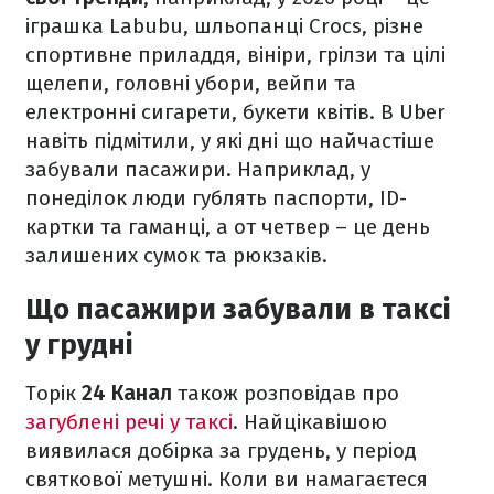
іграшка Labubu, шльопанці Crocs, різне
спортивне приладдя, вініри, грілзи та цілі
щелепи, головні убори, вейпи та
електронні сигарети, букети квітів. В Uber
навіть підмітили, у які дні що найчастіше
забували пасажири. Наприклад, у
понеділок люди гублять паспорти, ID-
картки та гаманці, а от четвер – це день
залишених сумок та рюкзаків.
Що пасажири забували в таксі
у грудні
Торік
24 Канал
також розповідав про
загублені речі у таксі
. Найцікавішою
виявилася добірка за грудень, у період
святкової метушні. Коли ви намагаєтеся