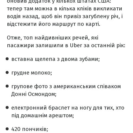
оновив додаток у кількох штатах США:
тепер там можна в кілька кліків викликати
водія назад, щоб він привіз загублену річ, і
відстежити його маршрут по карті.
Отже, топ найдивніших речей, які
пасажири залишили в Uber за останній рік:
вставна щелепа з двома зубами;
грудне молоко;
групове фото з американським співаком
Донні Осмондом;
електронний браслет на ногу для тих, хто
під домашнім арештом;
420 пончиків;