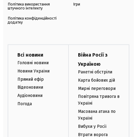
Політика використання
Ігри
штучного інтелекту
Політика конфіденційності
додатку
Всі новини
Війна Росії з
Головні новини
Україною
Новини України
Ракетні обстріли
Прямий ефір
Карта бойових дій
Відеоновини
Мирні переговори
Аудіоновини
Повітряна тривога в
Україні
Погода
Масована атака по
Україні
Вибухи у Росії
Втрати ворога