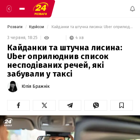
Розваги
Курйози
 Кайданки та штучна лисина: Uber оприлюднив список несподіваних речей, які забували у таксі 
4 хв
3 червня,
18:25
Кайданки та штучна лисина:
Uber оприлюднив список
несподіваних речей, які
забували у таксі
Юлія Бражнік