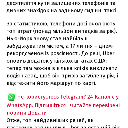
десятиліття купи залишених телефонів та
дивних знахідок на задньому сидінні таксі.
За статистикою, телефони досі очолюють
топ втрат (понад мільйон випадків за рік).
Нью-Йорк знову став найбільш
забудькуватим містом, а 17 липня – днем-
рекордсменом із розсіяності. До речі, Uber
оновив додаток у кількох штатах США:
тепер там можна в кілька кліків викликати
водія назад, щоб він привіз загублену річ, і
відстежити його маршрут по карті.
Не користуєтесь Telegram?
24 Канал є у
WhatsApp. Підпишіться і читайте перевірені
новини
Додати
Отже, топ найдивніших речей, які
пасажири залишили в Uber за останній рік: