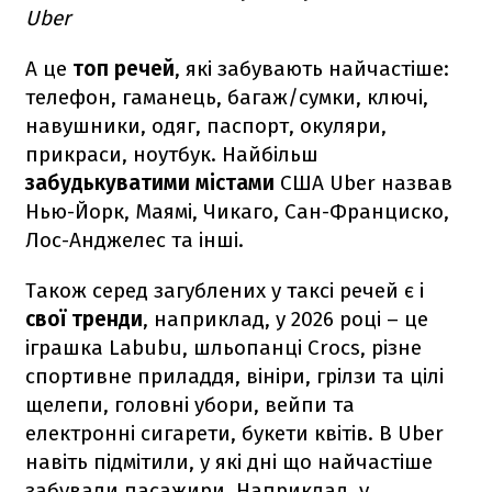
Uber
А це
топ речей
, які забувають найчастіше:
телефон, гаманець, багаж/сумки, ключі,
навушники, одяг, паспорт, окуляри,
прикраси, ноутбук. Найбільш
забудькуватими містами
США Uber назвав
Нью-Йорк, Маямі, Чикаго, Сан-Франциско,
Лос-Анджелес та інші.
Також серед загублених у таксі речей є і
свої тренди
, наприклад, у 2026 році – це
іграшка Labubu, шльопанці Crocs, різне
спортивне приладдя, вініри, грілзи та цілі
щелепи, головні убори, вейпи та
електронні сигарети, букети квітів. В Uber
навіть підмітили, у які дні що найчастіше
забували пасажири. Наприклад, у