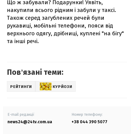
Що ж забували? Подарунки! Уявіть,
накупили всього рідним і забули у таксі.
Також серед загублених речей були
рукавиці, мобільні телефони, пояси від
верхнього одягу, дрібниці, куплені "на бігу"
та інші речі.
Повʼязані теми:
РЕЙТИНГИ
КУРЙОЗИ
E-mail редакції
Номер телефону:
news24@24tv.com.ua
+38 044 390 5077