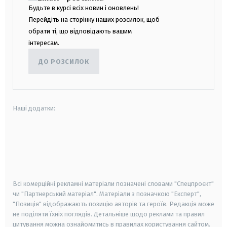
Будьте в курсі всіх новин і оновлень!
Перейдіть на сторінку наших розсилок, щоб
обрати ті, що відповідають вашим
інтересам.
ДО РОЗСИЛОК
Наші додатки:
android
apple
smart tv
samsung smart tv
Всі комерційні рекламні матеріали позначені словами "Спецпроєкт"
чи "Партнерський матеріал". Матеріали з позначкою "Експерт",
"Позиція" відображають позицію авторів та героїв. Редакція може
не поділяти їхніх поглядів. Детальніше щодо реклами та правил
цитування можна ознайомитись в правилах користування сайтом.