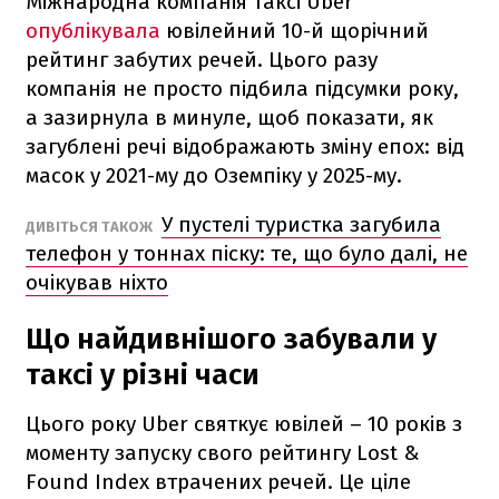
Міжнародна компанія таксі Uber
опублікувала
ювілейний 10-й щорічний
рейтинг забутих речей. Цього разу
компанія не просто підбила підсумки року,
а зазирнула в минуле, щоб показати, як
загублені речі відображають зміну епох: від
масок у 2021-му до Оземпіку у 2025-му.
У пустелі туристка загубила
ДИВІТЬСЯ ТАКОЖ
телефон у тоннах піску: те, що було далі, не
очікував ніхто
Що найдивнішого забували у
таксі у різні часи
Цього року Uber святкує ювілей – 10 років з
моменту запуску свого рейтингу Lost &
Found Index втрачених речей. Це ціле