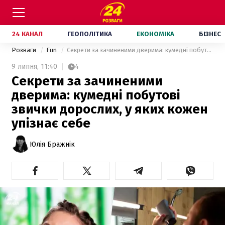
24 КАНАЛ
ГЕОПОЛІТИКА
ЕКОНОМІКА
БІЗНЕС
Розваги
Fun
Секрети за зачиненими дверима: кумедні побутові звички дорослих, у яких кожен упізнає себе
9 липня,
11:40
4
Секрети за зачиненими
дверима: кумедні побутові
звички дорослих, у яких кожен
упізнає себе
Юлія Бражнік