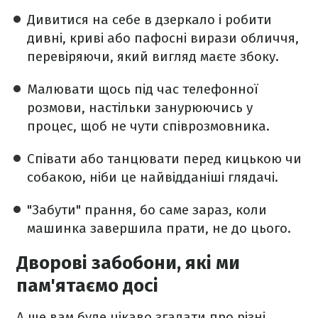
Дивитися на себе в дзеркало і робити
дивні, криві або пафосні вирази обличчя,
перевіряючи, який вигляд маєте збоку.
Малювати щось під час телефонної
розмови, настільки занурюючись у
процес, щоб не чути співрозмовника.
Співати або танцювати перед кицькою чи
собакою, ніби це найвідданіші глядачі.
"Забути" прання, бо саме зараз, коли
машинка завершила прати, не до цього.
Дворові забобони, які ми
пам'ятаємо досі
А ще вам буде цікаво згадати про різні