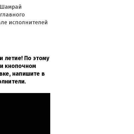
й Шамрай
 главного
але исполнителей
и летие! По этому
 и кнопочном
вке, напишите в
олнители.