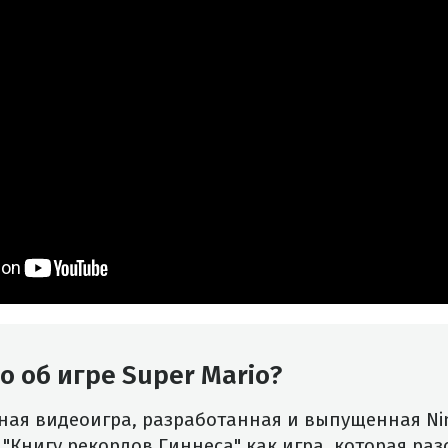
о об игре Super Mario?
ая видеоигра, разработанная и выпущенная Nin
в "Книгу рекордов Гиннеса" как игра, которая р