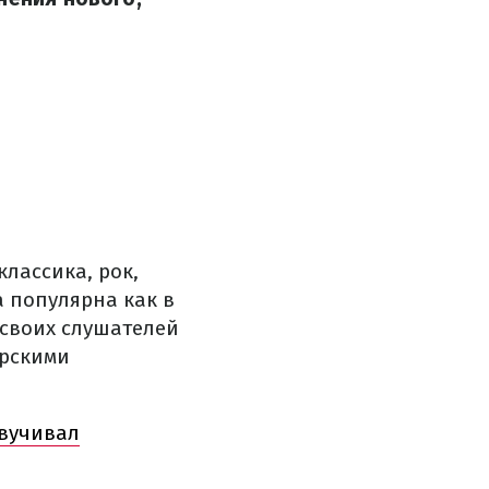
лассика, рок,
а популярна как в
 своих слушателей
орскими
вучивал