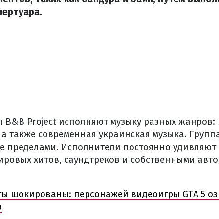
пертуара.
 B&B Project исполняют музыку разных жанров: к
 а также современная украинская музыка. Групп
 ее пределами. Исполнители постоянно удивляют
ировых хитов, саундтреков и собственными авт
ы шокированы: персонажей видеоигры GTA 5 оз
р