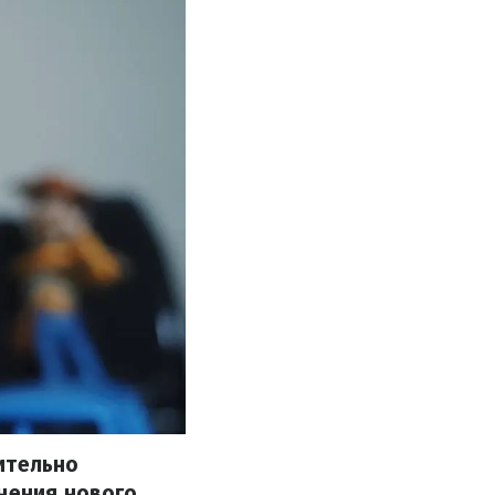
ительно
нения нового,