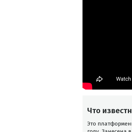
Что известн
Это платформенн
году. Занесена 