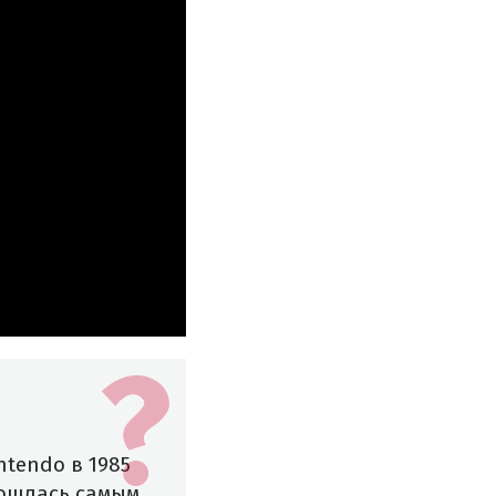
tendo в 1985
азошлась самым