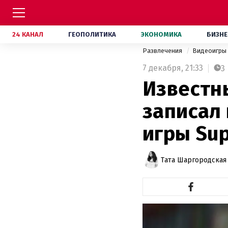
24 КАНАЛ
ГЕОПОЛИТИКА
ЭКОНОМИКА
БИЗНЕ
Развлечения
Видеоигры
7 декабря,
21:33
3
Известн
записал
игры Sup
Тата Шаргородская