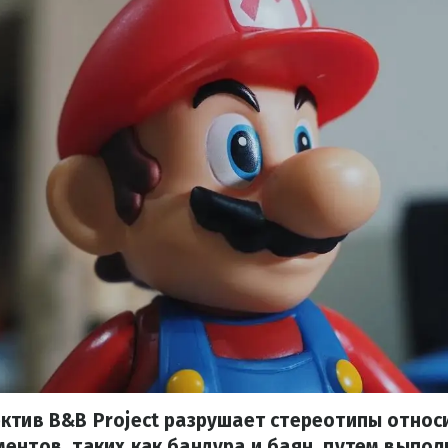
ктив B&B Project разрушает стереотипы относ
ентов, таких как бандура и баян, путем выпол