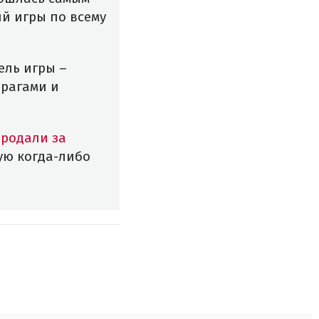
й игры по всему
ель игры –
врагами и
родали за
рую когда-либо