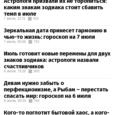
Астрологи призвали их не торопиться:
каким знакам зодиака стоит сбавить
темп в июле
7 июля,
22:15
932
Зеркальная дата принесет гармонию в
чью-то жизнь: гороскоп на 7 июля
7 июля,
05:30
792
Июль готовит новые перемены для двух
знаков зодиака: астрологи назвали
счастливчиков
6 июля,
15:20
903
Девам нужно забыть о
перфекционизме, а Рыбам – перестать
спасать мир: гороскоп на 6 июля
6 июля,
05:30
765
Кого-то поглотит бытовой хаос, а кого-