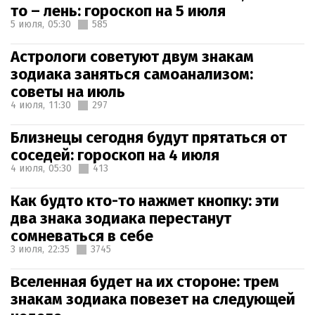
то – лень: гороскоп на 5 июля
5 июля,
05:30
585
Астрологи советуют двум знакам
зодиака заняться самоанализом:
советы на июль
4 июля,
11:30
297
Близнецы сегодня будут прятаться от
соседей: гороскоп на 4 июля
4 июля,
05:30
413
Как будто кто-то нажмет кнопку: эти
два знака зодиака перестанут
сомневаться в себе
3 июля,
22:35
3745
Вселенная будет на их стороне: трем
знакам зодиака повезет на следующей