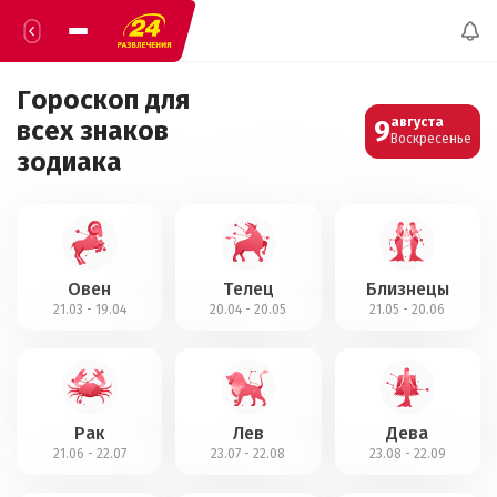
Гороскоп для
9
августа
всех знаков
Воскресенье
зодиака
Овен
Телец
Близнецы
21.03 - 19.04
20.04 - 20.05
21.05 - 20.06
Рак
Лев
Дева
21.06 - 22.07
23.07 - 22.08
23.08 - 22.09