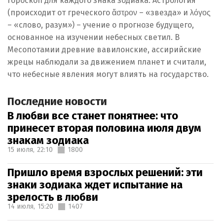
гороскоп для каждого знака зодиака. Астрология
(происходит от греческого ἄστρον – «звезда» и λόγος
– «слово, разум») – учение о прогнозе будущего,
основанное на изучении небесных светил. В
Месопотамии древние вавилонские, ассирийские
жрецы наблюдали за движением планет и считали,
что небесные явления могут влиять на государство.
Последние новости
В любви все станет понятнее: что
принесет вторая половина июля двум
знакам зодиака
15 июля,
22:10
1800
Пришло время взрослых решений: эти
знаки зодиака ждет испытание на
зрелость в любви
14 июля,
15:20
1407