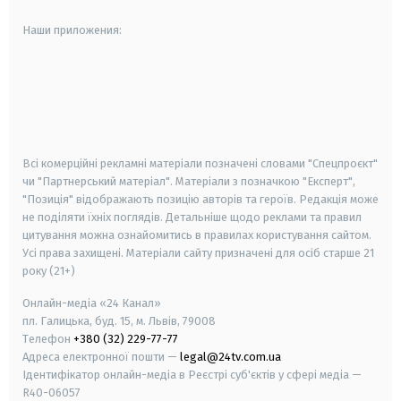
Наши приложения:
android
apple
smart tv
samsung smart tv
Всі комерційні рекламні матеріали позначені словами "Спецпроєкт"
чи "Партнерський матеріал". Матеріали з позначкою "Експерт",
"Позиція" відображають позицію авторів та героїв. Редакція може
не поділяти їхніх поглядів. Детальніше щодо реклами та правил
цитування можна ознайомитись в правилах користування сайтом.
Усі права захищені.
Матеріали сайту призначені для осіб старше
21
року (21+)
Онлайн-медіа «24 Канал»
пл. Галицька, буд. 15, м. Львів, 79008
Телефон
+380 (32) 229-77-77
Адреса електронної пошти —
legal@24tv.com.ua
Ідентифікатор онлайн-медіа в Реєстрі суб'єктів у сфері медіа —
R40-06057