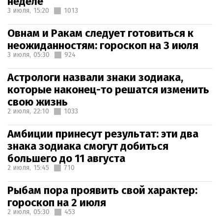
неделе
3 июля,
15:20
1013
Овнам и Ракам следует готовиться к
неожиданностям: гороскоп на 3 июля
3 июля,
05:30
924
Астрологи назвали знаки зодиака,
которые наконец-то решатся изменить
свою жизнь
2 июля,
22:10
1033
Амбиции принесут результат: эти два
знака зодиака смогут добиться
большего до 11 августа
2 июля,
15:45
710
Рыбам пора проявить свой характер:
гороскоп на 2 июля
2 июля,
05:30
453