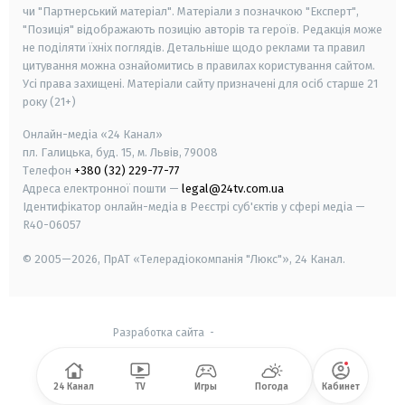
чи "Партнерський матеріал". Матеріали з позначкою "Експерт",
"Позиція" відображають позицію авторів та героїв. Редакція може
не поділяти їхніх поглядів. Детальніше щодо реклами та правил
цитування можна ознайомитись в правилах користування сайтом.
Усі права захищені.
Матеріали сайту призначені для осіб старше
21
року (21+)
Онлайн-медіа «24 Канал»
пл. Галицька, буд. 15, м. Львів, 79008
Телефон
+380 (32) 229-77-77
Адреса електронної пошти —
legal@24tv.com.ua
Ідентифікатор онлайн-медіа в Реєстрі суб'єктів у сфері медіа —
R40-06057
© 2005—2026,
ПрАТ «Телерадіокомпанія "Люкс"», 24 Канал.
Разработка сайта
-
24 Канал
TV
Игры
Погода
Кабинет