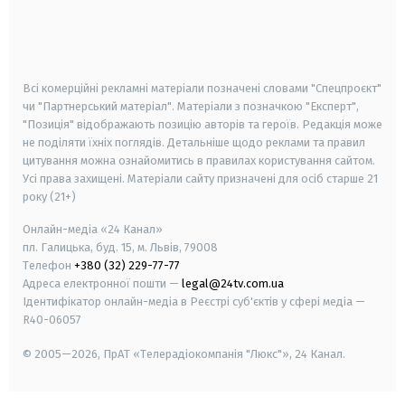
android
apple
smart tv
samsung smart tv
Всі комерційні рекламні матеріали позначені словами "Спецпроєкт"
чи "Партнерський матеріал". Матеріали з позначкою "Експерт",
"Позиція" відображають позицію авторів та героїв. Редакція може
не поділяти їхніх поглядів. Детальніше щодо реклами та правил
цитування можна ознайомитись в правилах користування сайтом.
Усі права захищені.
Матеріали сайту призначені для осіб старше
21
року (21+)
Онлайн-медіа «24 Канал»
пл. Галицька, буд. 15, м. Львів, 79008
Телефон
+380 (32) 229-77-77
Адреса електронної пошти —
legal@24tv.com.ua
Ідентифікатор онлайн-медіа в Реєстрі суб'єктів у сфері медіа —
R40-06057
© 2005—2026,
ПрАТ «Телерадіокомпанія "Люкс"», 24 Канал.