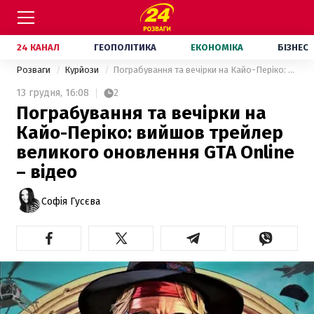
24 КАНАЛ
ГЕОПОЛІТИКА
ЕКОНОМІКА
БІЗНЕС
Розваги
Курйози
Пограбування та вечірки на Кайо-Періко: вийшов трейлер великого оновлення GTA Online – відео
13 грудня,
16:08
2
Пограбування та вечірки на
Кайо-Періко: вийшов трейлер
великого оновлення GTA Online
– відео
Софія Гусєва