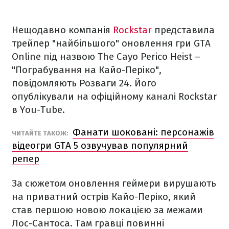
Нещодавно компанія
Rockstar
представила
трейлер "найбільшого" оновлення гри GTA
Online під назвою The Cayo Perico Heist –
"Пограбування на Кайо-Періко",
повідомляють Розваги 24. Його
опублікували на офіційному каналі Rockstar
в You-Tube.
Фанати шоковані: персонажів
ЧИТАЙТЕ ТАКОЖ:
відеогри GTA 5 озвучував популярний
репер
За сюжетом оновлення геймери вирушають
на приватний острів Кайо-Періко, який
став першою новою локацією за межами
Лос-Сантоса. Там гравці повинні