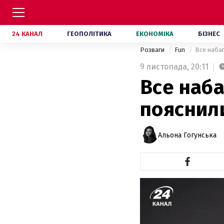
24 КАНАЛ
ГЕОПОЛІТИКА
ЕКОНОМІКА
БІЗНЕС
Розваги
Fun
Все набаг
9 листопада,
20:11
Все наба
пояснили
Альона Гогунська