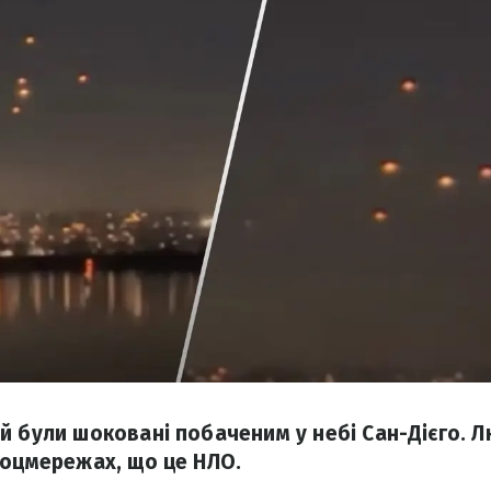
й були шоковані побаченим у небі Сан-Дієго. 
соцмережах, що це НЛО.