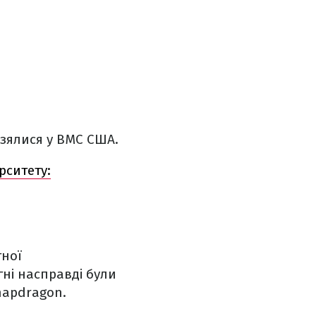
зялися у ВМС США.
рситету:
тної
ні насправді були
napdragon.