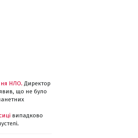
ння НЛО.
Директор
явив, що не було
ланетних
ксиці
випадково
устелі.