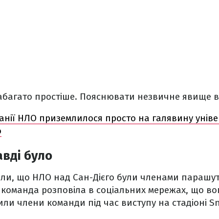
набагато простіше. Пояснювати незвичне явище в
панії НЛО приземлилося просто на галявину уніве
о
вді було
ли, що НЛО над Сан-Дієго були членами парашу
команда розповіла в соціальних мережах, що вог
или члени команди під час виступу на стадіоні S