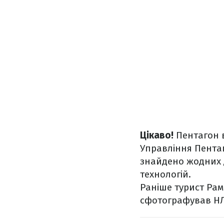
Цікаво!
Пентагон 
Управління Пентаг
знайдено жодних д
технологій.
Раніше турист Ра
сфотографував НЛО