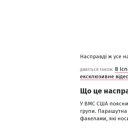
Насправді ж усе 
В Іс
ДИВІТЬСЯ ТАКОЖ
ексклюзивне віде
Що це наспра
У ВМС США поясни
групи. Парашутна 
факелами, які нос