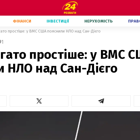
ФІНАНСИ
ІНВЕСТИЦІЇ
НЕРУХОМІСТЬ
ПРАВ
ато простіше: у ВМС США пояснили НЛО над Сан-Дієго
1
гато простіше: у ВМС 
 НЛО над Сан-Дієго