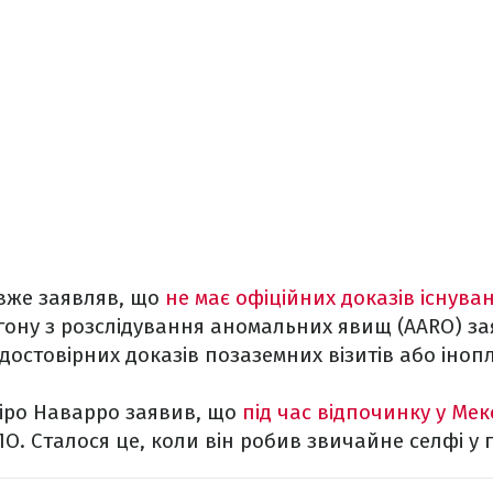
вже заявляв, що
не має офіційних доказів існува
ону з розслідування аномальних явищ (AARO) за
остовірних доказів позаземних візитів або іноп
міро Наварро заявив, що
під час відпочинку у Ме
. Сталося це, коли він робив звичайне селфі у п