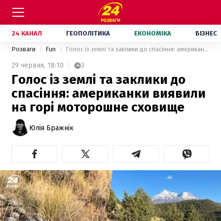
24 КАНАЛ
ГЕОПОЛІТИКА
ЕКОНОМІКА
БІЗНЕС
Розваги
Fun
Голос із землі та заклики до спасіння: американки виявили на горі моторошне сховище
29 червня,
18:10
3
Голос із землі та заклики до
спасіння: американки виявили
на горі моторошне сховище
Юлія Бражнік