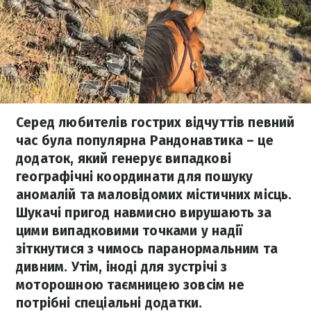
Серед любителів гострих відчуттів певний
час була популярна Рандонавтика – це
додаток, який генерує випадкові
географічні координати для пошуку
аномалій та маловідомих містичних місць.
Шукачі пригод навмисно вирушають за
цими випадковими точками у надії
зіткнутися з чимось паранормальним та
дивним. Утім, іноді для зустрічі з
моторошною таємницею зовсім не
потрібні спеціальні додатки.