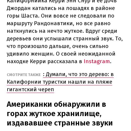
Калифорнийка Керри Энн Снур и ее дочь
Джордан катались на лошадях в районе
горы Шаста. Они вовсе не следовали по
маршруту Рандонавтики, но все равно
наткнулись на нечто жуткое. Вдруг среди
деревьев они услышали странный звук. То,
что произошло дальше, очень сильно
удивило женщин. О своей неожиданной
находке Керри рассказала в
Instagram
.
: Думали, что это дерево: в
СМОТРИТЕ ТАКЖЕ
Калифорнии туристки нашли на пляже
гигантский череп
Американки обнаружили в
горах жуткое хранилище,
издававшее странные звуки