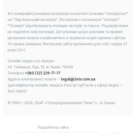
smart tv
samsung smart tv
Всі комерційні рекламні матеріали позначені словами "Спецпроєкт"
чи "Партнерський матеріал". Матеріали з позначкою "Експерт",
"Позиція" відображають позицію авторів та героїв. Редакція може
не поділяти їхніх поглядів. Детальніше щодо реклами та правил
цитування можна ознайомитись в правилах користування сайтом.
Усі права захищені.
Матеріали сайту призначені для осіб старше
21
року (21+)
Онлайн-медіа «24 Канал»
пл. Галицька, буд. 15, м. Львів, 79008
Телефон
+380 (32) 229-77-77
Адреса електронної пошти —
legal@24tv.com.ua
Ідентифікатор онлайн-медіа в Реєстрі суб'єктів у сфері медіа —
R40-06057
© 2005—2026,
ПрАТ «Телерадіокомпанія "Люкс"», 24 Канал.
Разработка сайта
-