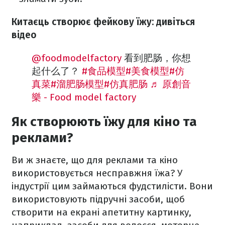
Китаєць створює фейкову їжу: дивіться
відео
@foodmodelfactory
看到肥肠，你想
起什么了？
#食品模型
#美食模型
#仿
真菜
#溜肥肠模型
#仿真肥肠
♬ 原創音
樂 - Food model factory
Як створюють їжу для кіно та
реклами?
Ви ж знаєте, що для реклами та кіно
використовується несправжня їжа? У
індустрії цим займаються фудстилісти. Вони
використовують підручні засоби, щоб
створити на екрані апетитну картинку,