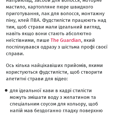
наприклад, засоби для волосся, моторне
мастило, картопляне пюре швидкого
приготування, лак для волосся, монтажну
піну, клей ПВА. Фудстилісти працюють над
тим, щоб страви мали ідеальний вигляд,
навіть якщо вони стають абсолютно
неїстівними, пише
The Guardian
, який
поспілкувався одразу з шістьма профі своєї
справи.
Ось кілька найцікавіших прийомів, якими
користуються фудстилісти, щоб створити
апетитні страви для відео:
для ідеальної кави в кадрі стилісти
можуть змішати воду з желатином та
спеціальним соусом для кольору, щоб
напій мав бездоганно гладку поверхню