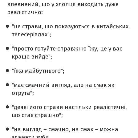
впевнений, що у хлопця виходить дуже
реалістично:
"це страви, що показуються в китайських
телесеріалах";
"просто готуйте справжню їжу, це у вас
краще вийде";
"їжа майбутнього";
"має смачний вигляд, але на смак як
отрута";
"деякі його страви настільки реалістичні,
що стає страшно";
"на вигляд – смачно, на смак – можна
зламати зуби.