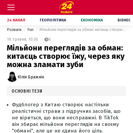
24 КАНАЛ
ГЕОПОЛІТИКА
ЕКОНОМІКА
БІЗНЕС
Розваги
Fun
Мільйони переглядів за обман: китаєць створює їжу, через яку можна зламати зуби
16 травня,
10:30
6
Мільйони переглядів за обман:
китаєць створює їжу, через яку
можна зламати зуби
Юлія Бражнік
ОСНОВНІ ТЕЗИ
Фудблогер з Китаю створює настільки
реалістичні страви з підручних засобів, що
не віриться, що вони несправжні. В TikTok
він збирає мільйони переглядів на своєму
"обмані", але це не єдина його ціль.