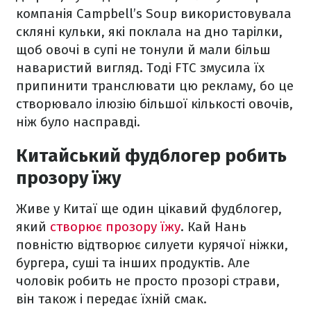
компанія Campbell’s Soup використовувала
скляні кульки, які поклала на дно тарілки,
щоб овочі в супі не тонули й мали більш
наваристий вигляд. Тоді FTC змусила їх
припинити транслювати цю рекламу, бо це
створювало ілюзію більшої кількості овочів,
ніж було насправді.
Китайський фудблогер робить
прозору їжу
Живе у Китаї ще один цікавий фудблогер,
який
створює прозору їжу
. Кай Нань
повністю відтворює силуети курячої ніжки,
бургера, суші та інших продуктів. Але
чоловік робить не просто прозорі страви,
він також і передає їхній смак.