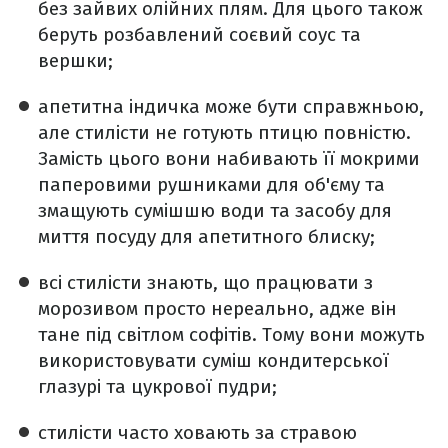
без зайвих олійних плям. Для цього також
беруть розбавлений соєвий соус та
вершки;
апетитна індичка може бути справжньою,
але стилісти не готують птицю повністю.
Замість цього вони набивають її мокрими
паперовими рушниками для об'єму та
змащують сумішшю води та засобу для
миття посуду для апетитного блиску;
всі стилісти знають, що працювати з
морозивом просто нереально, адже він
тане під світлом софітів. Тому вони можуть
використовувати суміш кондитерської
глазурі та цукрової пудри;
стилісти часто ховають за стравою