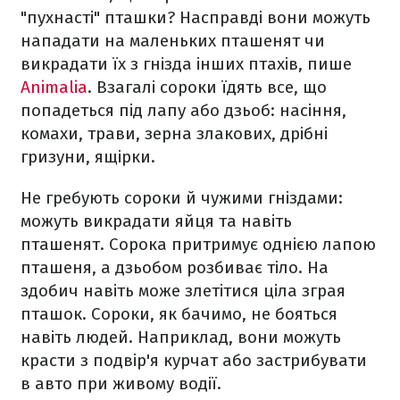
"пухнасті" пташки? Насправді вони можуть
нападати на маленьких пташенят чи
викрадати їх з гнізда інших птахів, пише
Animalia
. Взагалі сороки їдять все, що
попадеться під лапу або дзьоб: насіння,
комахи, трави, зерна злакових, дрібні
гризуни, ящірки.
Не гребують сороки й чужими гніздами:
можуть викрадати яйця та навіть
пташенят. Сорока притримує однією лапою
пташеня, а дзьобом розбиває тіло. На
здобич навіть може злетітися ціла зграя
пташок. Сороки, як бачимо, не бояться
навіть людей. Наприклад, вони можуть
красти з подвір'я курчат або застрибувати
в авто при живому водії.