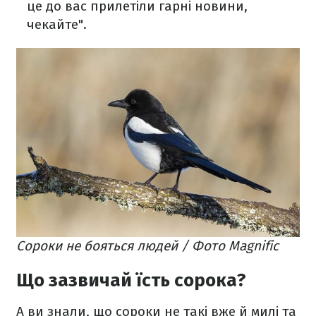
це до вас прилетіли гарні новини,
чекайте".
Сороки не бояться людей / Фото Magnific
Що зазвичай їсть сорока?
А ви знали, що сороки не такі вже й милі та