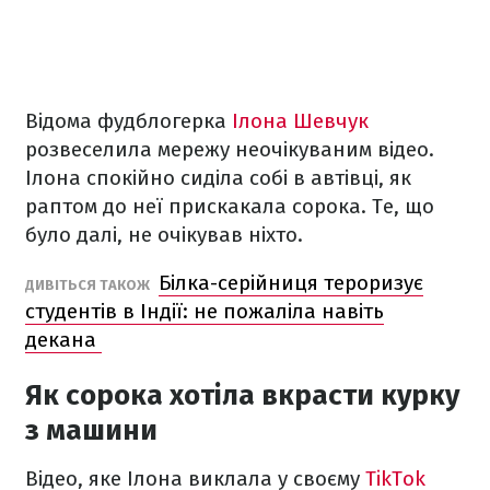
Відома фудблогерка
Ілона Шевчук
розвеселила мережу неочікуваним відео.
Ілона спокійно сиділа собі в автівці, як
раптом до неї прискакала сорока. Те, що
було далі, не очікував ніхто.
Білка-серійниця тероризує
ДИВІТЬСЯ ТАКОЖ
студентів в Індії: не пожаліла навіть
декана
Як сорока хотіла вкрасти курку
з машини
Відео, яке Ілона виклала у своєму
TikTok