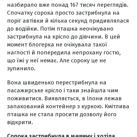
назбирало вже понад 167 тисяч переглядів.
Спочатку сорока просто застрибнула на
поріг автівки й кілька секунд придивлялася
до водійки. Потім пташка неочікувано
застрибнула на крісло до дівчини. В цей
момент блогерка не очікувала такої
наглості й попередила непрохану гостю,
що їжі у неї немає. Але сороку це не
зупинило.
Вона швиденько перестрибнула на
пасажирське крісло і таки знайшла чим
поживитися. Виявляється, в Ілони лежав
запакований контейнер з куркою. Кмітлива
пташка не стала просити дозволу його
відкрити.
Сорока застрибнула в машину і хотіла