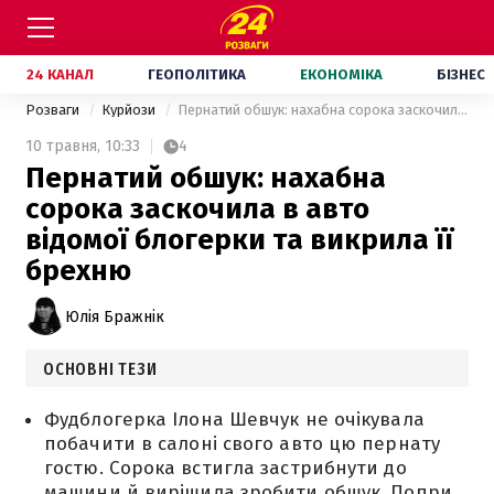
24 КАНАЛ
ГЕОПОЛІТИКА
ЕКОНОМІКА
БІЗНЕС
Розваги
Курйози
Пернатий обшук: нахабна сорока заскочила в авто відомої блогерки та викрила її брехню
10 травня,
10:33
4
Пернатий обшук: нахабна
сорока заскочила в авто
відомої блогерки та викрила її
брехню
Юлія Бражнік
ОСНОВНІ ТЕЗИ
Фудблогерка Ілона Шевчук не очікувала
побачити в салоні свого авто цю пернату
гостю. Сорока встигла застрибнути до
машини й вирішила зробити обшук. Попри