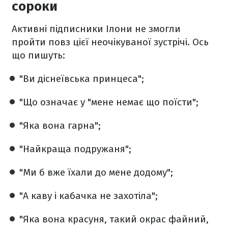
сороки
Активні підписники Ілони не змогли
пройти повз цієї неочікуваної зустрічі. Ось
що пишуть:
"Ви діснеївська принцеса";
"Що означає у "мене немає що поїсти";
"Яка вона гарна";
"Найкраща подружаня";
"Ми б вже їхали до мене додому";
"А каву і кабачка не захотіла";
"Яка вона красуня, такий окрас файний,