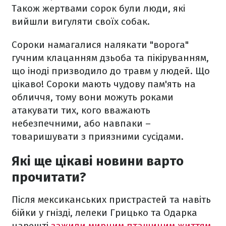
Також жертвами сорок були люди, які
вийшли вигуляти своїх собак.
Сороки намагалися налякати "ворога"
гучним клацанням дзьоба та пікіруванням,
що іноді призводило до травм у людей. Що
цікаво! Сороки мають чудову пам'ять на
обличчя, тому вони можуть роками
атакувати тих, кого вважають
небезпечними, або навпаки –
товаришувати з приязними сусідами.
Які ще цікаві новини варто
прочитати?
Після мексиканських пристрастей та навіть
бійки у гнізді, лелеки Грицько та Одарка
нарешті
зажили мирним пташиним життям
.