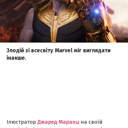
Злодій зі всесвіту Marvel міг виглядати
інакше.
Ілюстратор
Джаред Маранц
на своїй