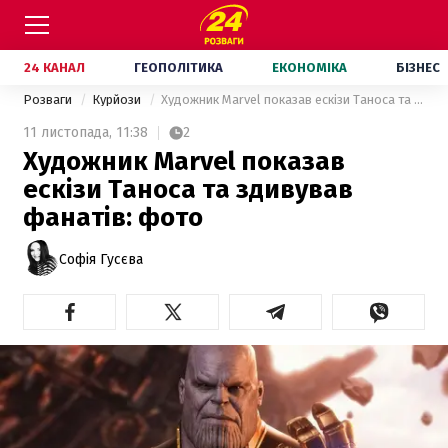
24 КАНАЛ
ГЕОПОЛІТИКА
ЕКОНОМІКА
БІЗНЕС
Розваги
Курйози
Художник Marvel показав ескізи Таноса та здивував фанатів: фото
11 листопада,
11:38
2
Художник Marvel показав
ескізи Таноса та здивував
фанатів: фото
Софія Гусєва