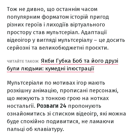
Тож не дивно, що останнім часом
популярним форматом історій пригод
різних героїв і лиходіїв віртуального
простору став мультсеріал. Адаптації
відеоігор у вигляді мультсеріалу – це досить
серйозні та великобюджетні проєкти.
Якби Губка Боб та його друзі
ЧИТАЙТЕ ТАКОЖ
були людьми: кумедні ілюстрації
Мультсеріали по мотивах ігор мають
розкішну анімацію, прописані персонажі,
що межують з тонкою грою на нотках
ностальгії.
Розваги 24
пропонують
ознайомитись зі списком відеоігр, які можна
буде спокійно подивитися, не ламаючи
пальці об клавіатуру.