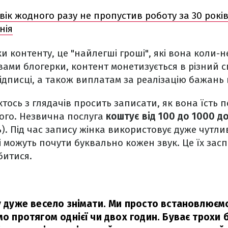
вік жодного разу не пропустив роботу за 30 років
нія
и контенту, це "найлегші гроші", які вона коли-н
вами блогерки, контент монетизується в різний с
ідписці, а також виплатам за реалізацію бажань
тось з глядачів просить записати, як вона їсть п
ього. Незвична послуга
коштує від 100 до 1000 д
нь). Під час запису жінка використовує дуже чутл
і можуть почути буквально кожен звук. Це їх зас
битися.
жу дуже весело знімати. Ми просто встановлюєм
мо протягом однієї чи двох годин. Буває трохи