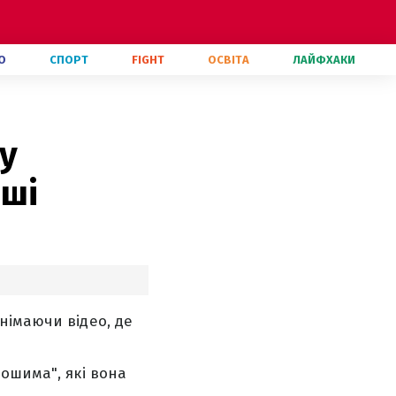
О
СПОРТ
FIGHT
ОСВІТА
ЛАЙФХАКИ
ру
оші
німаючи відео, де
ошима", які вона