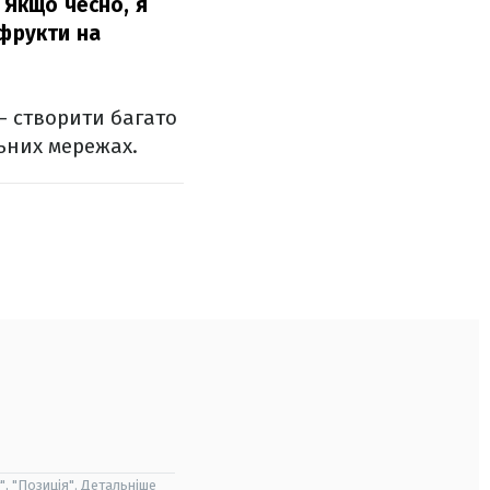
 Якщо чесно, я
 фрукти на
 – створити багато
льних мережах.
", "Позиція". Детальніше