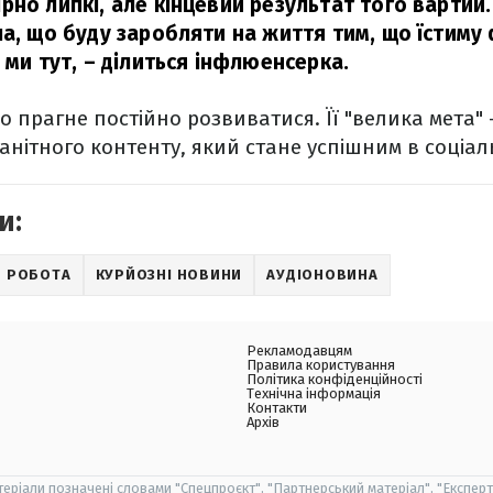
рно липкі, але кінцевий результат того вартий.
ла, що буду заробляти на життя тим, що їстиму
 ми тут,
– ділиться інфлюенсерка.
о прагне постійно розвиватися. Її "велика мета"
манітного контенту, який стане успішним в соціа
и:
РОБОТА
КУРЙОЗНІ НОВИНИ
АУДІОНОВИНА
Рекламодавцям
Правила користування
Політика конфіденційності
Технічна інформація
Контакти
Архів
теріали позначені словами "Спецпроєкт", "Партнерський матеріал", "Експерт