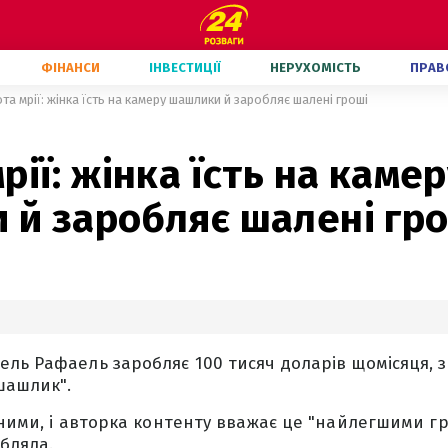
ФІНАНСИ
ІНВЕСТИЦІЇ
НЕРУХОМІСТЬ
ПРАВ
та мрії: жінка їсть на камеру шашлики й заробляє шалені гроші
рії: жінка їсть на каме
 й заробляє шалені гр
ль Рафаель заробляє 100 тисяч доларів щомісяця, з
шашлик".
сними, і авторка контенту вважає це "найлегшими гр
бляла.