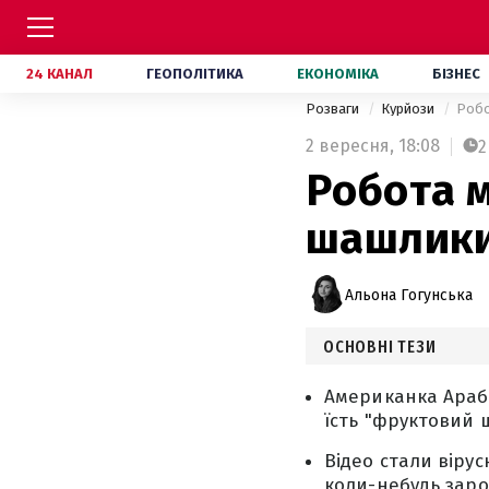
24 КАНАЛ
ГЕОПОЛІТИКА
ЕКОНОМІКА
БІЗНЕС
Розваги
Курйози
Робо
2 вересня,
18:08
2
Робота м
шашлики
Альона Гогунська
ОСНОВНІ ТЕЗИ
Американка Арабе
їсть "фруктовий 
Відео стали віру
коли-небудь заро