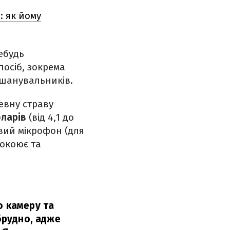
: як йому
ебудь
посіб, зокрема
 шанувальників.
евну страву
оларів
(від 4,1 до
ивий мікрофон (для
покоює та
о камеру та
 брудно, адже