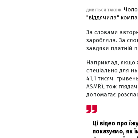
Чоло
ДИВІТЬСЯ ТАКОЖ
"віддячила" компа
За словами авторк
заробляла. За сло
завдяки платній п
Наприклад, якщо х
спеціально для н
41,1 тисячі гриве
ASMR), тож глядач
допомагає розсла
Ці відео про ї
показуємо, як ї