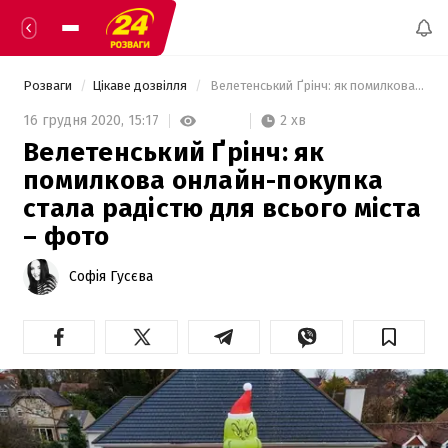
Розваги
Цікаве дозвілля
 Велетенський Ґрінч: як помилкова онлайн-покупка стала радістю для всього міста – фото  
2 хв
16 грудня 2020,
15:17
Велетенський Ґрінч: як
помилкова онлайн-покупка
стала радістю для всього міста
– фото
Софія Гусєва