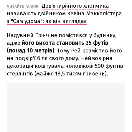
Дев'ятирічного хлопчика
ЧИТАЙТЕ ТАКОЖ:
називають двійником Кевіна Маккалістера
з "Сам удома": як він виглядає
Надувний
Ґрінч
не помістився у будинку,
адже
його висота становить 35 футів
(понад 10 метрів)
. Тому Рей розмістив його
на подвір'ї біля свого дому. Неймовірна
декорація коштувала чоловікові 500 фунтів
стерлінгів (майже 18,5 тисяч гривень).