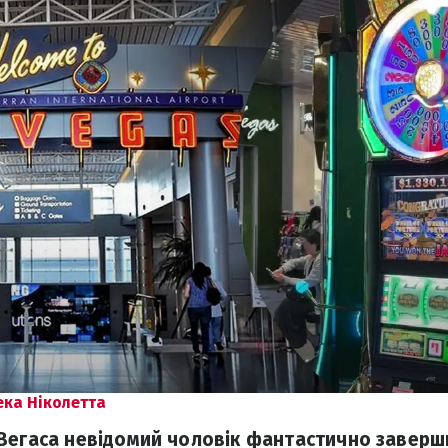
ека Ніколетта
Вегаса невідомий чоловік фантастично завер