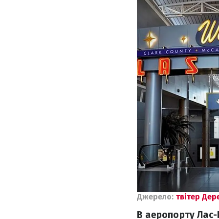
Джерело:
твітер Дер
В аеропорту Лас-