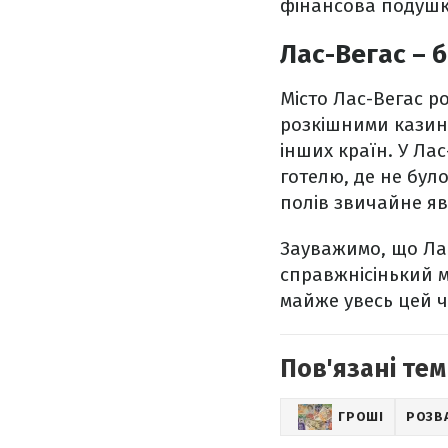
фінансова подушк
Лас-Вегас – 
Місто Лас-Вегас р
розкішними казино
інших країн. У Ла
готелю, де не бул
полів звичайне яв
Зауважимо, що Лас
справжнісінький ме
майже увесь цей 
Пов'язані тем
ГРОШІ
РОЗВ