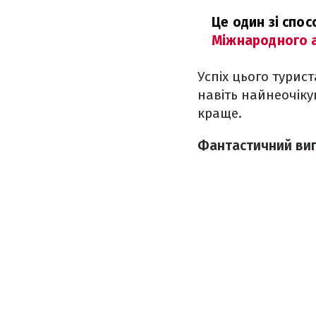
Це один зі спос
Міжнародного а
Успіх цього турис
навіть найнеочіку
краще.
Фантастичний вигр