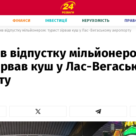
ФІНАНСИ
ІНВЕСТИЦІЇ
НЕРУХОМІСТЬ
ПРАВ
в відпустку мільйонером: турист зірвав куш у Лас-Вегаському аеропорту
в відпустку мільйонеро
ірвав куш у Лас-Вегась
ту