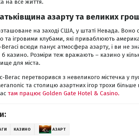
а на все життя.
батьківщина азарту та великих гро
озташоване на заході США, у штаті Невада. Воно 
 та ігровими клубами, які приваблюють американ
с-Вегасі всюди панує атмосфера азарту, і ви не з
о б казино. Розміри теж вражають – казино у кіл
ище для міста.
-Вегас перетворився з невеликого містечка у пус
гаполіс та столицю азартних ігор трохи більше ні
час
там працює Golden Gate Hotel & Casino.
и:
АГИ
КАЗИНО
АЗАРТ