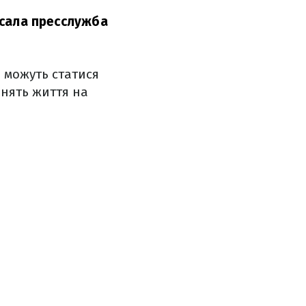
сала пресслужба
і можуть статися
інять життя на