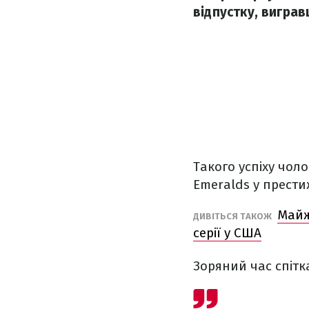
відпустку, виграв
Такого успіху чоло
Emeralds у прести
Майж
ДИВІТЬСЯ ТАКОЖ
серії у США
Зоряний час спітк