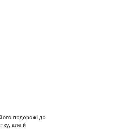
 його подорожі до
тку, але й