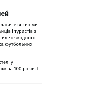
шей
славиться своїми
ців і туристів з
найдете жодного
ька футбольних
телі у
ж за 100 років. І