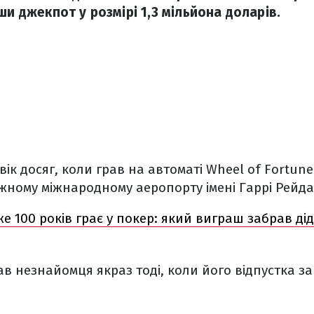
ши джекпот у розмірі 1,3 мільйона доларів.
вік досяг, коли грав на автоматі Wheel of Fortune
жному міжнародному аеропорту імені Гаррі Рейда
е 100 років грає у покер: який виграш забрав дід
ав незнайомця якраз тоді, коли його відпустка з