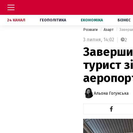
24 КАНАЛ
ГЕОПОЛІТИКА
ЕКОНОМІКА
БІЗНЕС
Розваги
Азарт
Заверши
3 липня,
14:02
2
Заверши
турист з
аеропор
Альона Гогунська