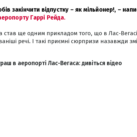
обів закінчити відпустку – як мільйонер!,
– напи
еропорту Гаррі Рейда.
та став ще одним прикладом того, що в Лас-Вегас
ваніші речі. І такі приємні сюрпризи назавжди зм
аш в аеропорті Лас-Вегаса: дивіться відео