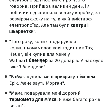
говорив. Прийшов великий день, і я
побачив під ялинкою велику коробку, за
розміром схожу на ту, в якій вмістився
електропоїзд. Але там були
светри і
шкарпетки
".
"Того року, коли я подарувала
колишньому чоловікові годинник Tag
Heuer, він купив для мене у
Walmart
блендер
за 20 доларів. У нас було
вже 3 блендери".
"Бабуся купила мені
прикрасу з іменем
Ерік. Мене звуть Морган".
"Мама подарувала мені дорогий
термометр для м'яса
. Я вже багато років
веган".