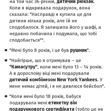
на той час 36-річній,
дитячий рюкзак
.
Коли я відкривала подарунок, вона
сказала: "Насправді я купила це для
дитини кілька років, але їй не
сподобалося. Я залишила його у шафі, а
недавно побачила і подумала, що тобі
сподобається"".
"Мені було 8 років, і це був
рушник
".
"Найгірше, що я отримував – це
"Камасутру"
, коли мені було 13 – 14 років.
А в дорослому віці мені подарували
дитячий комбінезон New York Yankees
. У
мене немає дітей, і я не дивлюся бейсбол".
"Коли мені було 18 років, бабуся
подарувала мені
етикетку він
подарункового сертифіката
(тобто це не