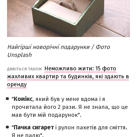
Найгірші новорічні подарунки / Фото
Unsplash
Неможливо жити: 15 фото
ДИВІТЬСЯ ТАКОЖ
жахливих квартир та будинків, які здають в
оренду
"
Комікс
, який був у мене вдома і я
прочитала його 2 рази. Я не знала, що це
мав бути мій подарунок".
"
Пачка сигарет
і рулон пакетів для сміття
.
Я не палю".