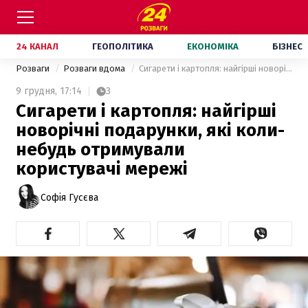
24 КАНАЛ
ГЕОПОЛІТИКА
ЕКОНОМІКА
БІЗНЕС
Розваги
Розваги вдома
Сигарети і картопля: найгірші новорічні подарунки, які коли-небудь отримували користувачі мережі
9 грудня,
17:14
3
Сигарети і картопля: найгірші
новорічні подарунки, які коли-
небудь отримували
користувачі мережі
Софія Гусєва