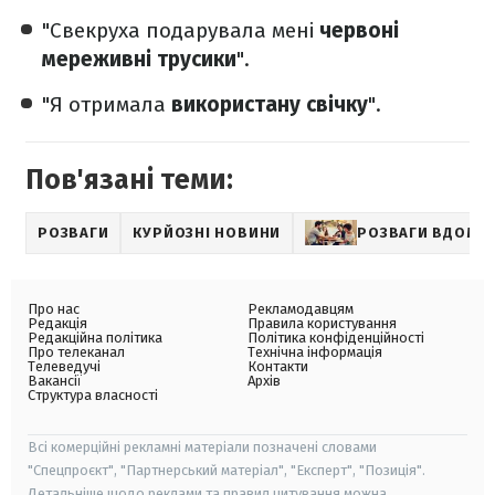
"Свекруха подарувала мені
червоні
мереживні трусики
".
"Я отримала
використану свічку
".
Пов'язані теми:
РОЗВАГИ
КУРЙОЗНІ НОВИНИ
РОЗВАГИ ВДОМА
Про нас
Рекламодавцям
Редакція
Правила користування
Редакційна політика
Політика конфіденційності
Про телеканал
Технічна інформація
Телеведучі
Контакти
Вакансії
Архів
Структура власності
Всі комерційні рекламні матеріали позначені словами
"Спецпроєкт", "Партнерський матеріал", "Експерт", "Позиція".
Детальніше щодо реклами та правил цитування можна