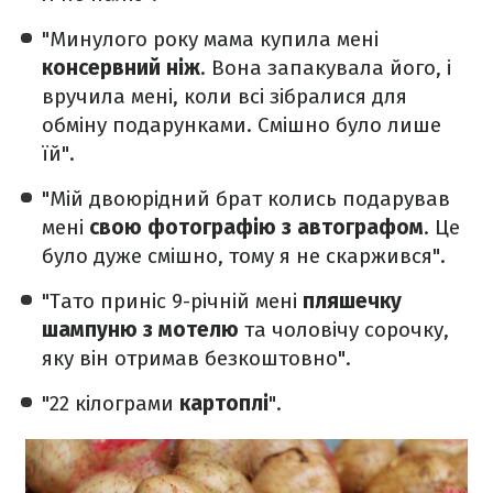
"Минулого року мама купила мені
консервний ніж
. Вона запакувала його, і
вручила мені, коли всі зібралися для
обміну подарунками. Смішно було лише
їй".
"Мій двоюрідний брат колись подарував
мені
свою фотографію з автографом
. Це
було дуже смішно, тому я не скаржився".
"Тато приніс 9-річній мені
пляшечку
шампуню з мотелю
та чоловічу сорочку,
яку він отримав безкоштовно".
"22 кілограми
картоплі
".