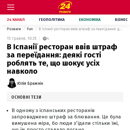
24 КАНАЛ
ГЕОПОЛІТИКА
ЕКОНОМІКА
БІЗНЕС
Розваги
Fun
В Іспанії ресторан ввів штраф за переїдання: деякі гості роблять те, що шокує усіх навколо
15 травня,
10:35
4
В Іспанії ресторан ввів штраф
за переїдання: деякі гості
роблять те, що шокує усіх
навколо
Юлія Бражнік
ОСНОВНІ ТЕЗИ
В одному з іспанських ресторанів
запроваджено штраф за блювання. Це була
вимушена міра, бо люди з'їдали стільки їжі,
що їм просто ставало погано.