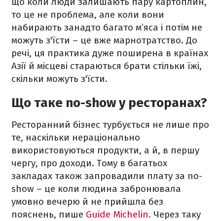
що коли люди залишають пару картоплин,
то це не проблема, але коли вони
набирають занадто багато м’яса і потім не
можуть з'їсти – це вже марнотратство. До
речі, ця практика дуже поширена в країнах
Азії й місцеві стараються брати стільки їжі,
скільки можуть з'їсти.
Що таке no-show у ресторанах?
Ресторанний бізнес турбується не лише про
те, наскільки нераціонально
використовуються продукти, а й, в першу
чергу, про доходи. Тому в багатьох
закладах також запровадили плату за no-
show – це коли людина забронювала
умовно вечерю й не прийшла без
пояснень, пише
Guide Michelin.
Через таку