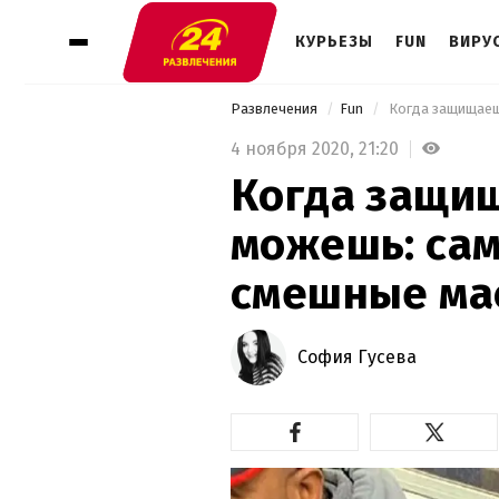
КУРЬЕЗЫ
FUN
ВИРУ
Развлечения
Fun
4 ноября 2020,
21:20
Когда защищ
можешь: сам
смешные мас
София Гусева