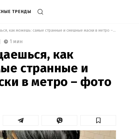
СНЫЕ ТРЕНДЫ
 Когда защищаешься, как можешь: самые странные и смешные маски в метро – фото 
1 мин
аешься, как
ые странные и
ки в метро – фото