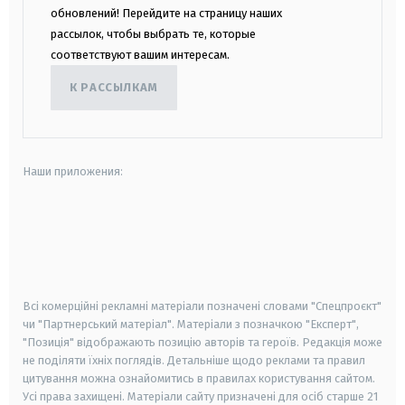
обновлений! Перейдите на страницу наших
рассылок, чтобы выбрать те, которые
соответствуют вашим интересам.
К РАССЫЛКАМ
Наши приложения:
android
apple
smart tv
samsung smart tv
Всі комерційні рекламні матеріали позначені словами "Спецпроєкт"
чи "Партнерський матеріал". Матеріали з позначкою "Експерт",
"Позиція" відображають позицію авторів та героїв. Редакція може
не поділяти їхніх поглядів. Детальніше щодо реклами та правил
цитування можна ознайомитись в правилах користування сайтом.
Усі права захищені.
Матеріали сайту призначені для осіб старше
21