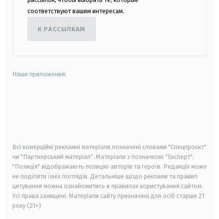
соответствуют вашим интересам.
К РАССЫЛКАМ
Наши приложения:
android
apple
smart tv
samsung smart tv
Всі комерційні рекламні матеріали позначені словами "Спецпроєкт"
чи "Партнерський матеріал". Матеріали з позначкою "Експерт",
"Позиція" відображають позицію авторів та героїв. Редакція може
не поділяти їхніх поглядів. Детальніше щодо реклами та правил
цитування можна ознайомитись в правилах користування сайтом.
Усі права захищені.
Матеріали сайту призначені для осіб старше
21
року (21+)