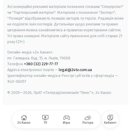
Всі комерційні рекламні матеріали позначені словами "Спецпроєкт"
чи "Партнерський матеріал". Матеріали з позначкою "Експерт",
"Позиція" відображають позицію авторів та героїв. Редакція може
не поділяти їхніх поглядів. Детальніше щодо реклами та правил
цитування можна ознайомитись в правилах користування сайтом.
Усі права захищені.
Матеріали сайту призначені для осіб старше
21
року (21+)
Онлайн-медіа «24 Канал»
пл. Галицька, буд. 15, м. Львів, 79008
Телефон
+380 (32) 229-77-77
Адреса електронної пошти —
legal@24tv.com.ua
Ідентифікатор онлайн-медіа в Реєстрі суб'єктів у сфері медіа —
R40-06057
© 2005—2026,
ПрАТ «Телерадіокомпанія "Люкс"», 24 Канал.
Разработка сайта
-
24 Канал
TV
Игры
Погода
Кабинет