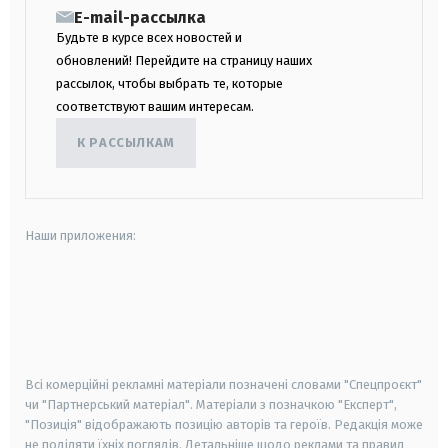
E-mail-рассылка
Будьте в курсе всех новостей и
обновлений! Перейдите на страницу наших
рассылок, чтобы выбрать те, которые
соответствуют вашим интересам.
К РАССЫЛКАМ
Наши приложения:
android
apple
smart tv
samsung smart tv
Всі комерційні рекламні матеріали позначені словами "Спецпроєкт"
чи "Партнерський матеріал". Матеріали з позначкою "Експерт",
"Позиція" відображають позицію авторів та героїв. Редакція може
не поділяти їхніх поглядів. Детальніше щодо реклами та правил