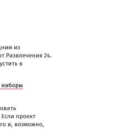
дним из
ют Развлечения 24.
устить в
т наборы
ковать
 Если проект
го и, возможно,