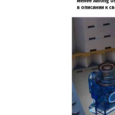
менее Among Us
в описании к св