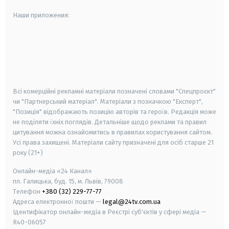
Наши приложения:
android
apple
smart tv
samsung smart tv
Всі комерційні рекламні матеріали позначені словами "Спецпроєкт"
чи "Партнерський матеріал". Матеріали з позначкою "Експерт",
"Позиція" відображають позицію авторів та героїв. Редакція може
не поділяти їхніх поглядів. Детальніше щодо реклами та правил
цитування можна ознайомитись в правилах користування сайтом.
Усі права захищені.
Матеріали сайту призначені для осіб старше
21
року (21+)
Онлайн-медіа «24 Канал»
пл. Галицька, буд. 15, м. Львів, 79008
Телефон
+380 (32) 229-77-77
Адреса електронної пошти —
legal@24tv.com.ua
Ідентифікатор онлайн-медіа в Реєстрі суб'єктів у сфері медіа —
R40-06057