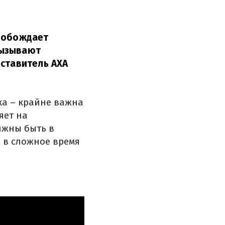
свобождает
вызывают
дставитель AXA
ка – крайне важна
яет на
лжны быть в
я в сложное время