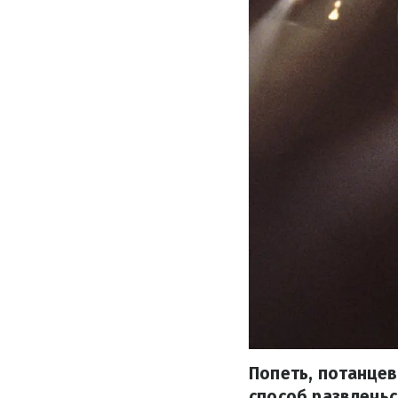
Попеть, потанцев
способ развлечьс