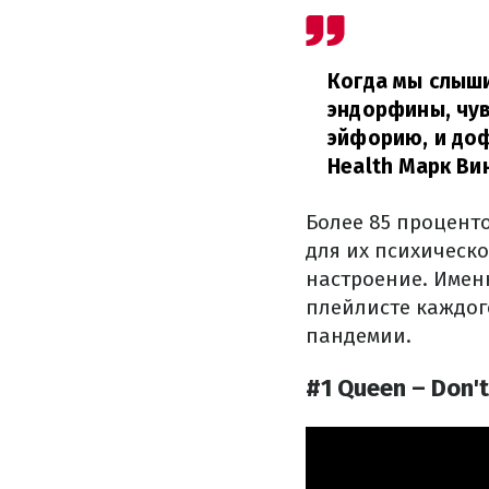
Когда мы слыши
эндорфины, чу
эйфорию, и доф
Health Марк Ви
Более 85 процент
для их психическо
настроение. Имен
плейлисте каждог
пандемии.
#1 Queen – Don'