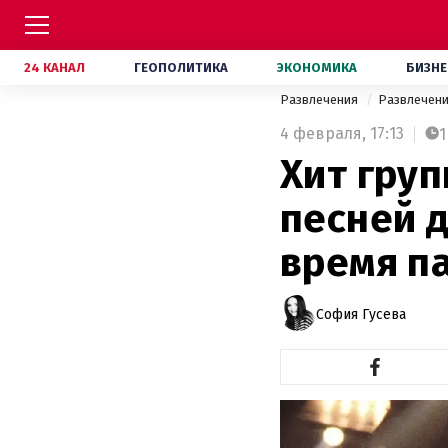
24 КАНАЛ
ГЕОПОЛИТИКА
ЭКОНОМИКА
БИЗНЕ
Развлечения
Развлечен
4 февраля,
17:13
1
Хит гру
песней 
время п
София Гусева