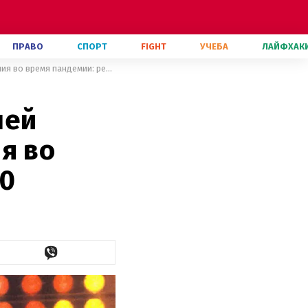
ПРАВО
СПОРТ
FIGHT
УЧЕБА
ЛАЙФХАК
Хит группы Queen признан лучшей песней для поднятия настроения во время пандемии: рейтинг ТОП-10
шей
я во
10