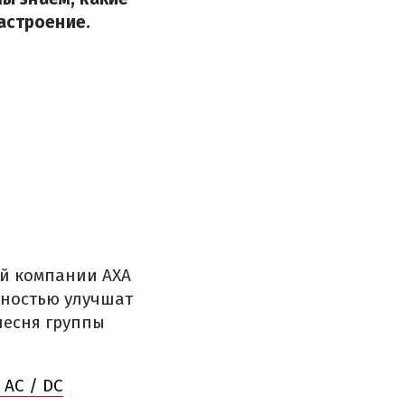
астроение.
ой компании AXA
тностью улучшат
песня группы
 AC / DC