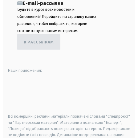
E-mail-рассылка
Будьте в курсе всех новостей и
обновлений! Перейдите на страницу наших
рассылок, чтобы выбрать те, которые
соответствуют вашим интересам.
К РАССЫЛКАМ
Наши приложения:
android
apple
smart tv
samsung smart tv
Всі комерційні рекламні матеріали позначені словами "Спецпроєкт"
чи "Партнерський матеріал". Матеріали з позначкою "Експерт",
"Позиція" відображають позицію авторів та героїв. Редакція може
не поділяти їхніх поглядів. Детальніше щодо реклами та правил