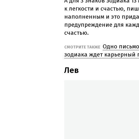
А для 3 знаков зодиака 1
к легкости и счастью, пи
наполненным и это прида
предупреждение для каждо
счастью.
Одно письмо
СМОТРИТЕ ТАКЖЕ
зодиака ждет карьерный 
Лев