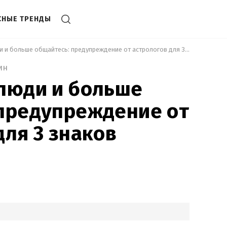
СНЫЕ ТРЕНДЫ
 Выходите в люди и больше общайтесь: предупреждение от астрологов для 3 знаков зодиака 
ин
люди и больше
 предупреждение от
для 3 знаков