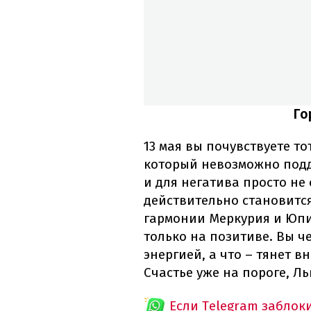
Го
13 мая вы почувствуете т
который невозможно подде
и для негатива просто не 
действительно становится
гармонии Меркурия и Юпи
только на позитиве. Вы ч
энергией, а что – тянет в
Счастье уже на пороге, Л
Если Telegram заблок