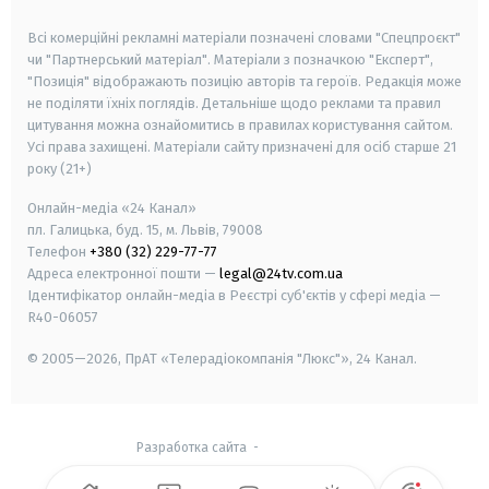
smart tv
samsung smart tv
Всі комерційні рекламні матеріали позначені словами "Спецпроєкт"
чи "Партнерський матеріал". Матеріали з позначкою "Експерт",
"Позиція" відображають позицію авторів та героїв. Редакція може
не поділяти їхніх поглядів. Детальніше щодо реклами та правил
цитування можна ознайомитись в правилах користування сайтом.
Усі права захищені.
Матеріали сайту призначені для осіб старше
21
року (21+)
Онлайн-медіа «24 Канал»
пл. Галицька, буд. 15, м. Львів, 79008
Телефон
+380 (32) 229-77-77
Адреса електронної пошти —
legal@24tv.com.ua
Ідентифікатор онлайн-медіа в Реєстрі суб'єктів у сфері медіа —
R40-06057
© 2005—2026,
ПрАТ «Телерадіокомпанія "Люкс"», 24 Канал.
Разработка сайта
-