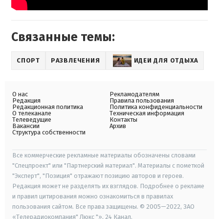
Связанные темы:
СПОРТ
РАЗВЛЕЧЕНИЯ
ИДЕИ ДЛЯ ОТДЫХА
О нас
Рекламодателям
Редакция
Правила пользования
Редакционная политика
Политика конфиденциальности
О телеканале
Техническая информация
Телеведущие
Контакты
Вакансии
Архив
Структура собственности
Все коммерческие рекламные материалы обозначены словами
"Спецпроект" или "Партнерский материал". Материалы с пометкой
"Эксперт", "Позиция" отражают позицию авторов и героев.
Редакция может не разделять их взглядов. Подробнее о рекламе
и правил цитирования можно ознакомиться в правилах
пользования сайтом. Все права защищены. © 2005—2022, ЗАО
«Телерадиокомпания" Люкс "», 24 Канал.