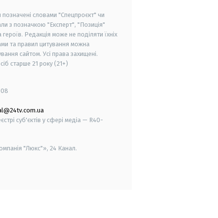
и позначені словами "Спецпроєкт" чи
ли з позначкою "Експерт", "Позиція"
героїв. Редакція може не поділяти їхніх
ами та правил цитування можна
вання сайтом. Усі права захищені.
осіб старше
21 року (21+)
008
al@24tv.com.ua
стрі суб'єктів у сфері медіа — R40-
мпанія "Люкс"», 24 Канал.
smart tv
samsung smart tv