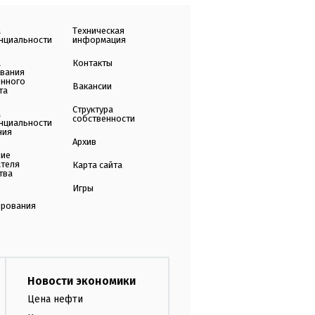
а
Техническая
нциальности
информация
а
Контакты
ования
енного
Вакансии
та
Структура
а
собственности
нциальности
ния
Архив
ние
ателя
Карта сайта
тва
Игры
ирования
Новости экономики
Цена нефти