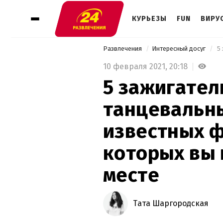
КУРЬЕЗЫ
FUN
ВИРУ
Развлечения
Интересный досуг
10 февраля 2021,
20:18
5 зажигате
танцевальны
известных ф
которых вы 
месте
Тата Шаргородская