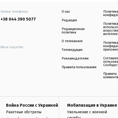
Номер телефона:
О нас
Политик
конфиде
+38 044 390 5077
Редакция
Политик
использ
Редакционная
искусств
политика
интеллек
О телеканале
Политик
конфиде
Мы в соцсетях:
приложе
Телеведущие
Соглаше
Рекламодателям
пользов
Сообщес
Правила пользования
Правила
коммент
Война России с Украиной
Мобилизация в Украине
Ракетные обстрелы
Увольнение с военной
службы