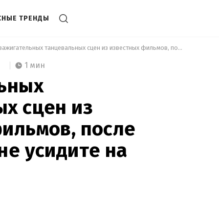
СНЫЕ ТРЕНДЫ
 5 зажигательных танцевальных сцен из известных фильмов, после которых вы не усидите на месте 
1 мин
льных
х сцен из
ильмов, после
не усидите на