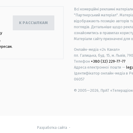
Всі комерційні рекламні матеріал
"Партнерський матеріал". Матеріа
відображають позицію авторів та 
К РАССЫЛКАМ
поглядів. Детальніше щодо рекл
цу
ознайомитись в правилах користу
Матеріали сайту призначені для 
,
ересам.
Онлайн-медіа «24 Канал»
пл. Галицька, буд. 15, м. Львів, 79
Телефон
+380 (32) 229-77-77
Адреса електронної пошти —
leg
Ідентифікатор онлайн-медіа в Реє
06057
© 2005—2026,
ПрАТ «Телерадіоко
android
apple
Разработка сайта
-