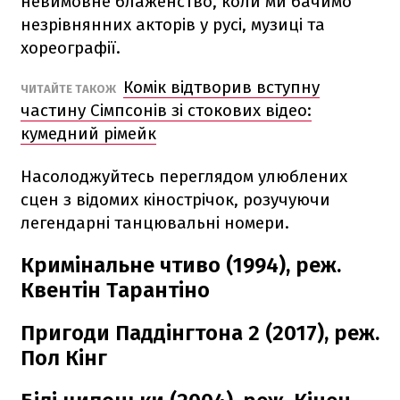
невимовне блаженство, коли ми бачимо
незрівнянних акторів у русі, музиці та
хореографії.
Комік відтворив вступну
ЧИТАЙТЕ ТАКОЖ
частину Сімпсонів зі стокових відео:
кумедний рімейк
Насолоджуйтесь переглядом улюблених
сцен з відомих кінострічок, розучуючи
легендарні танцювальні номери.
Кримінальне чтиво (1994), реж.
Квентін Тарантіно
Пригоди Паддінгтона 2 (2017), реж.
Пол Кінг