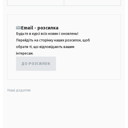
Email - розсилка
Будьте в курсі всіх новин і оновлень!
Перейдіть на сторінку наших розсилок, щоб
обрати ті, що відповідають вашим
інтересам.
ДО РОЗСИЛОК
Наші додатки:
android
apple
smart tv
samsung smart tv