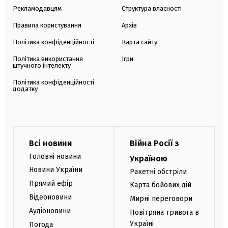
Рекламодавцям
Структура власності
Правила користування
Архів
Політика конфіденційності
Карта сайту
Політика використання
Ігри
штучного інтелекту
Політика конфіденційності
додатку
Всі новини
Війна Росії з
Головні новини
Україною
Новини України
Ракетні обстріли
Прямий ефір
Карта бойових дій
Відеоновини
Мирні переговори
Аудіоновини
Повітряна тривога в
Україні
Погода