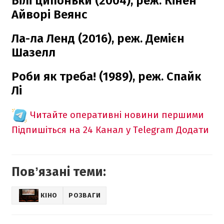
Білі ципоньки (2004), реж. Кінен
Айворі Веянс
Ла-ла Ленд (2016), реж. Демієн
Шазелл
Роби як треба! (1989), реж. Спайк
Лі
Читайте оперативні новини першими
Підпишіться на 24 Канал у Telegram
Додати
Повʼязані теми:
КІНО
РОЗВАГИ