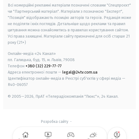
Всі комерційні рекламні матеріали позначені словами "Спецпроєкт"
чи "Партнерський матеріал". Матеріали з позначкою "Експерт",
"Позиція" відображають позицію авторів та героїв. Редакція може
не поділяти їхніх поглядів. Детальніше щодо реклами та правил
цитування можна ознайомитись в правилах користування сайтом.
Усі права захищені.
Матеріали сайту призначені для осіб старше
21
року (21+)
Онлайн-медіа «24 Канал»
пл. Галицька, буд. 15, м. Львів, 79008
Телефон
+380 (32) 229-77-77
Адреса електронної пошти —
legal@24tv.com.ua
Ідентифікатор онлайн-медіа в Реєстрі суб'єктів у сфері медіа —
R40-06057
© 2005—2026,
ПрАТ «Телерадіокомпанія "Люкс"», 24 Канал.
Розробка сайту
-