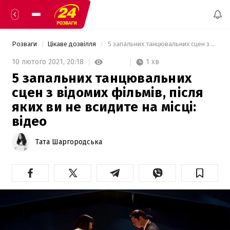
Розваги
Цікаве дозвілля
 5 запальних танцювальних сцен з відомих фільмів, після яких ви не всидите на місці: відео  
1 хв
10 лютого 2021,
20:18
5 запальних танцювальних
сцен з відомих фільмів, після
яких ви не всидите на місці:
відео
Тата Шаргородська