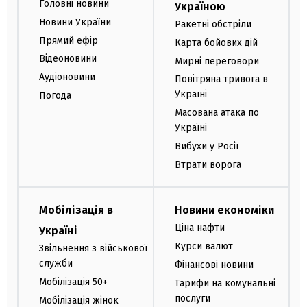
Головні новини
Україною
Новини України
Ракетні обстріли
Прямий ефір
Карта бойових дій
Відеоновини
Мирні переговори
Аудіоновини
Повітряна тривога в
Україні
Погода
Масована атака по
Україні
Вибухи у Росії
Втрати ворога
Мобілізація в
Новини економіки
Ціна нафти
Україні
Курси валют
Звільнення з військової
служби
Фінансові новини
Мобілізація 50+
Тарифи на комунальні
послуги
Мобілізація жінок