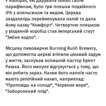
У наборах, які дарувала Gilead своїм
парафіянам, було три пляшки подвійного
IPA з апельсином та медом. Церква
заздалегідь перейменувала напій та дала
йому назву "Комфорт". Четвертою пляшкою
у різдвяній коробці став імперський стаут
"Зміїне кодло".
Місцеву пивоварню Burning Bush Brewery,
що допомогла церкві втілили цікавий задум
у життя, заснував колишній пастор Брент
Рашка. Його минуле відгукується у тому, що
він робить зараз. Назви його напоїв часто
мають релігійний нахил, наприклад:
"Проповідь на солоді", "Червоне море",
"Заборонений плід".