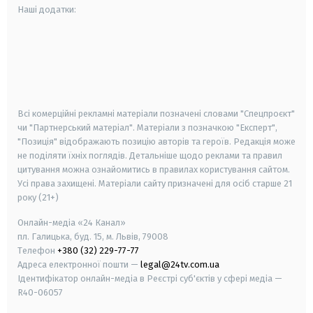
Наші додатки:
android
apple
smart tv
samsung smart tv
Всі комерційні рекламні матеріали позначені словами "Спецпроєкт"
чи "Партнерський матеріал". Матеріали з позначкою "Експерт",
"Позиція" відображають позицію авторів та героїв. Редакція може
не поділяти їхніх поглядів. Детальніше щодо реклами та правил
цитування можна ознайомитись в правилах користування сайтом.
Усі права захищені.
Матеріали сайту призначені для осіб старше
21
року (21+)
Онлайн-медіа «24 Канал»
пл. Галицька, буд. 15, м. Львів, 79008
Телефон
+380 (32) 229-77-77
Адреса електронної пошти —
legal@24tv.com.ua
Ідентифікатор онлайн-медіа в Реєстрі суб'єктів у сфері медіа —
R40-06057