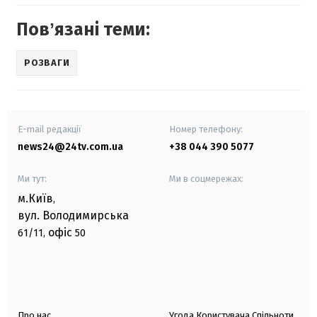
Повʼязані теми:
РОЗВАГИ
E-mail редакції
Номер телефону:
news24@24tv.com.ua
+38 044 390 5077
Ми тут:
Ми в соцмережах:
м.Київ
,
вул. Володимирська
офіс
61/11,
50
Про нас
Угода Користувача Спільноти