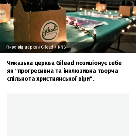
Пиво від церкви Gilead
/ RNS
Чиказька церква Gilead позиціонує себе
як "прогресивна та інклюзивна творча
спільнота християнської віри".