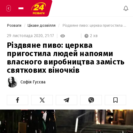
Розваги
Цікаве дозвілля
 Різдвяне пиво: церква пригостила людей напоями власного виробництва замість святкових віночків 
2 хв
29 листопада 2020,
21:17
Різдвяне пиво: церква
пригостила людей напоями
власного виробництва замість
святкових віночків
Софія Гусєва