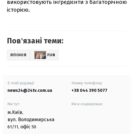
використовують інгредієнти з багаторічною
історією.
Повʼязані теми:
ЯПОНІЯ
FUN
E-mail редакції
Номер телефону:
news24@24tv.com.ua
+38 044 390 5077
Ми тут:
Ми в соцмережах:
м.Київ
,
вул. Володимирська
офіс
61/11,
50