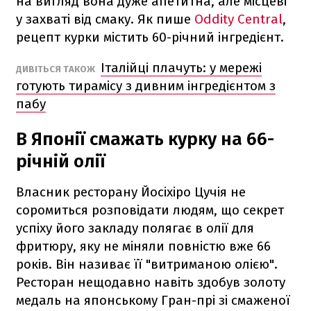
на вигляд вона дуже апетитна, але місцеві
у захваті від смаку. Як пише
Oddity Central
,
рецепт курки містить 60-річний інгредієнт.
Італійці плачуть: у мережі
ДИВІТЬСЯ ТАКОЖ
готують тирамісу з дивним інгредієнтом з
пабу
В Японії смажать курку на 66-
річній олії
Власник ресторану Йосіхіро Цучія не
соромиться розповідати людям, що секрет
успіху його закладу полягає в олії для
фритюру, яку не міняли повністю вже 66
років. Він називає її "витриманою олією".
Ресторан нещодавно навіть здобув золоту
медаль на японському Гран-прі зі смаженої