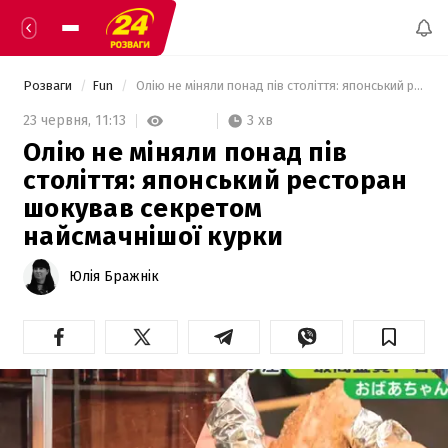
Розваги
Fun
 Олію не міняли понад пів століття: японський ресторан шокував секретом найсмачнішої курки 
3 хв
23 червня,
11:13
Олію не міняли понад пів
століття: японський ресторан
шокував секретом
найсмачнішої курки
Юлія Бражнік