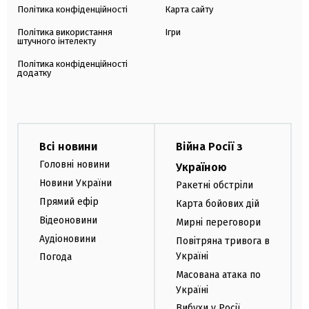
Політика конфіденційності
Карта сайту
Політика використання
Ігри
штучного інтелекту
Політика конфіденційності
додатку
Всі новини
Війна Росії з
Головні новини
Україною
Новини України
Ракетні обстріли
Прямий ефір
Карта бойових дій
Відеоновини
Мирні переговори
Аудіоновини
Повітряна тривога в
Україні
Погода
Масована атака по
Україні
Вибухи у Росії