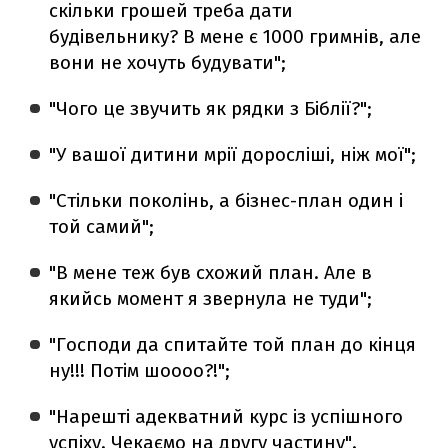
скільки грошей треба дати
будівельнику? В мене є 1000 гримнів, але
вони не хочуть будувати";
"Чого це звучить як рядки з Біблії?";
"У вашої дитини мрії доросліші, ніж мої";
"Стільки поколінь, а бізнес-план один і
той самий";
"В мене теж був схожий план. Але в
якийсь момент я звернула не туди";
"Господи да спитайте той план до кінця
ну!!! Потім шоооо?!";
"Нарешті адекватний курс із успішного
успіху. Чекаємо на другу частину".