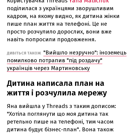
Користувачка Threads
Yana Matiichuk
поділилася з українцями зворушливим
кадром, на якому видно, як дитина жінки
пише план життя на телефоні. Це не
просто розчулило дорослих, вони вже
навіть попросили продовження.
"Вийшло незручно": іноземець
ДИВІТЬСЯ ТАКОЖ
помилково потрапив "під роздачу"
українців через Мартиновську
Дитина написала план на
життя і розчулила мережу
Яна вийшла у Threads з таким дописом:
"Хотіла поглянути що моя дитина так
ретельно пише на телефоні, тим часом
дитина будує бізнес-план". Вона також