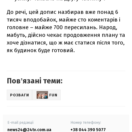
До речі, цей допис назбирав вже понад 6
тисяч вподобайок, майже сто коментарів і
головне – майже 700 пересилань. Народ,
мабуть, дійсно чекає продовження плану та
хоче дізнатися, що ж має статися після того,
як будинок буде готовий.
Повʼязані теми:
РОЗВАГИ
FUN
E-mail редакції
Номер телефону:
news24@24tv.com.ua
+38 044 390 5077