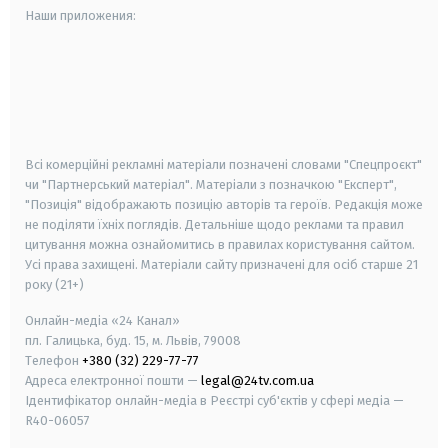
Наши приложения:
android
apple
smart tv
samsung smart tv
Всі комерційні рекламні матеріали позначені словами "Спецпроєкт"
чи "Партнерський матеріал". Матеріали з позначкою "Експерт",
"Позиція" відображають позицію авторів та героїв. Редакція може
не поділяти їхніх поглядів. Детальніше щодо реклами та правил
цитування можна ознайомитись в правилах користування сайтом.
Усі права захищені.
Матеріали сайту призначені для осіб старше
21
року (21+)
Онлайн-медіа «24 Канал»
пл. Галицька, буд. 15, м. Львів, 79008
Телефон
+380 (32) 229-77-77
Адреса електронної пошти —
legal@24tv.com.ua
Ідентифікатор онлайн-медіа в Реєстрі суб'єктів у сфері медіа —
R40-06057