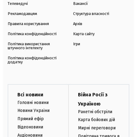
Телеведучі
Вакансії
Рекламодавцям
Структура власності
Правила користування
Архів
Політика конфіденційності
Карта сайту
Політика використання
Ігри
штучного інтелекту
Політика конфіденційності
додатку
Всі новини
Війна Росії з
Головні новини
Україною
Новини України
Ракетні обстріли
Прямий ефір
Карта бойових дій
Відеоновини
Мирні переговори
Аудіоновини
Повітряна тривога в