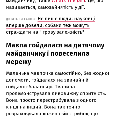
майданчику, пише
Whats The Jam
. Це, що
називається, самозайнятість у дії.
Не лише люди: науковці
ДИВІТЬСЯ ТАКОЖ
вперше довели, собаки теж можуть
страждати на "ігрову залежність"
Мавпа гойдалася на дитячому
майданчику і повеселила
мережу
Маленька мавпочка самостійно, без жодної
допомоги, гойдалася на звичайній
гойдалці-балансирі. Тварина
продемонструвала дивовижну спритність.
Вона просто перестрибувала з одного
кінця на інший. Вона так точно
розраховувала кожен свій стрибок, що