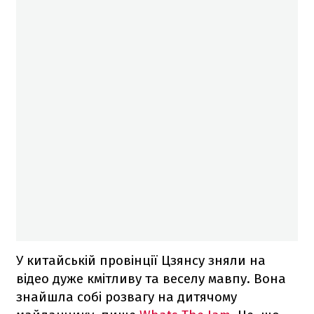
У китайській провінції Цзянсу зняли на
відео дуже кмітливу та веселу мавпу. Вона
знайшла собі розвагу на дитячому