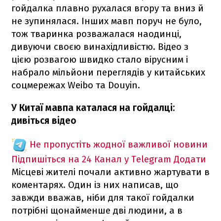
гойдалка плавно рухалася вгору та вниз й
не зупинялася. Інших мавп поруч не було,
тож тваринка розважалася наодинці,
дивуючи своєю винахідливістю. Відео з
цією розвагою швидко стало вірусним і
набрало мільйони переглядів у китайських
соцмережах Weibo та Douyin.
У Китаї мавпа каталася на гойдалці:
дивіться відео
Не пропустіть жодної важливої новини
Підпишіться на 24 Канал у Telegram
Додати
Місцеві жителі почали активно жартувати в
коментарях. Один із них написав, що
завжди вважав, ніби для такої гойдалки
потрібні щонайменше дві людини, а в