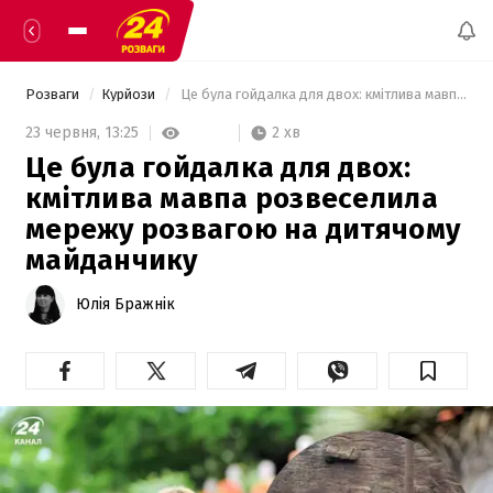
Розваги
Курйози
 Це була гойдалка для двох: кмітлива мавпа розвеселила мережу розвагою на дитячому майданчику 
2 хв
23 червня,
13:25
Це була гойдалка для двох:
кмітлива мавпа розвеселила
мережу розвагою на дитячому
майданчику
Юлія Бражнік