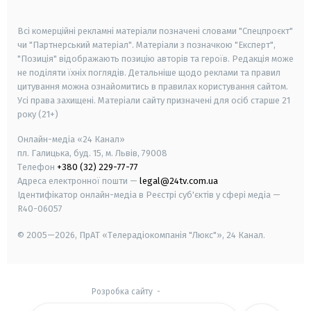
smart tv
samsung smart tv
Всі комерційні рекламні матеріали позначені словами "Спецпроєкт"
чи "Партнерський матеріал". Матеріали з позначкою "Експерт",
"Позиція" відображають позицію авторів та героїв. Редакція може
не поділяти їхніх поглядів. Детальніше щодо реклами та правил
цитування можна ознайомитись в правилах користування сайтом.
Усі права захищені.
Матеріали сайту призначені для осіб старше
21
року (21+)
Онлайн-медіа «24 Канал»
пл. Галицька, буд. 15, м. Львів, 79008
Телефон
+380 (32) 229-77-77
Адреса електронної пошти —
legal@24tv.com.ua
Ідентифікатор онлайн-медіа в Реєстрі суб'єктів у сфері медіа —
R40-06057
© 2005—2026,
ПрАТ «Телерадіокомпанія "Люкс"», 24 Канал.
Розробка сайту
-