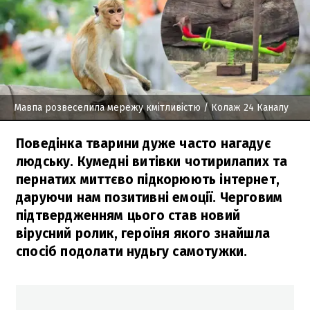
Мавпа розвеселила мережу кмітливістю
/ Колаж 24 Каналу
Поведінка тварини дуже часто нагадує
людську. Кумедні витівки чотирилапих та
пернатих миттєво підкорюють інтернет,
даруючи нам позитивні емоції. Черговим
підтвердженням цього став новий
вірусний ролик, героїня якого знайшла
спосіб подолати нудьгу самотужки.