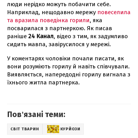
люди нерідко можуть побачити себе.
Наприклад, нещодавно мережу
повеселила
та вразила поведінка горили
, яка
посварилася з партнеркою. Як писав
раніше
24 Канал
, відео з тим, як задумливо
сидить мавпа, завірусилося у мережі.
У коментарях чоловіки почали писати, як
вони розуміють горилу й навіть співчували.
Виявляється, напередодні горилу вигнала з
їхнього житла партнерка.
Повʼязані теми:
СВІТ ТВАРИН
КУРЙОЗИ