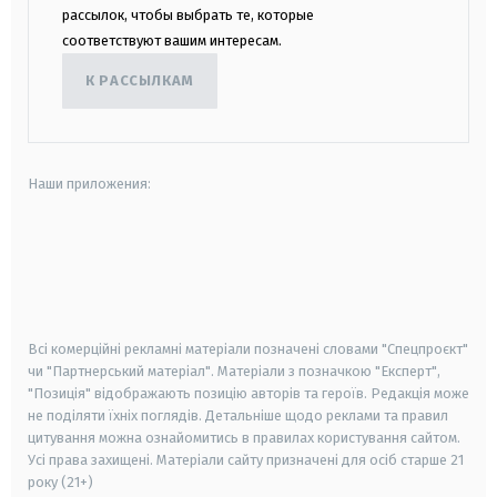
рассылок, чтобы выбрать те, которые
соответствуют вашим интересам.
К РАССЫЛКАМ
Наши приложения:
android
apple
smart tv
samsung smart tv
Всі комерційні рекламні матеріали позначені словами "Спецпроєкт"
чи "Партнерський матеріал". Матеріали з позначкою "Експерт",
"Позиція" відображають позицію авторів та героїв. Редакція може
не поділяти їхніх поглядів. Детальніше щодо реклами та правил
цитування можна ознайомитись в правилах користування сайтом.
Усі права захищені.
Матеріали сайту призначені для осіб старше
21
року (21+)