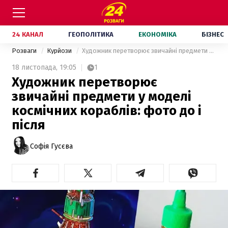
24 КАНАЛ
ГЕОПОЛІТИКА
ЕКОНОМІКА
БІЗНЕС
Розваги
Курйози
Художник перетворює звичайні предмети у моделі космічних кораблів: фото до і після
18 листопада,
19:05
1
Художник перетворює
звичайні предмети у моделі
космічних кораблів: фото до і
після
Софія Гусєва