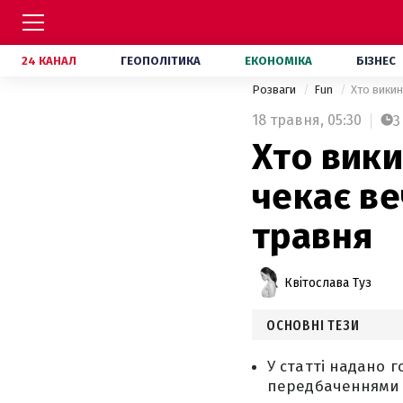
24 КАНАЛ
ГЕОПОЛІТИКА
ЕКОНОМІКА
БІЗНЕС
Розваги
Fun
Хто викин
18 травня,
05:30
3
Хто вики
чекає ве
травня
Квітослава Туз
ОСНОВНІ ТЕЗИ
У статті надано г
передбаченнями 