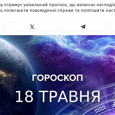
у отримує унікальний прогноз, що включає несподіва
ть полегшити повсякденні справи та поліпшити наст