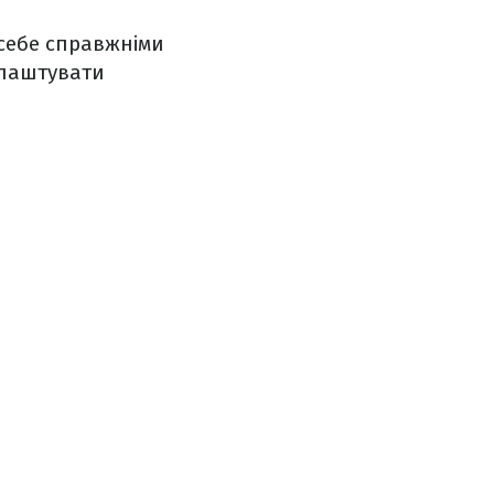
 себе справжніми
влаштувати