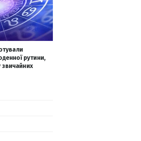
готували
оденної рутини,
у звичайних