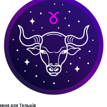
авня для Тельців