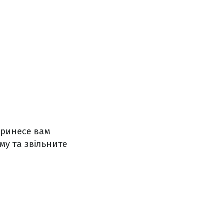
принесе вам
му та звільните