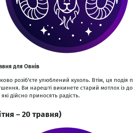
авня для Овнів
ково розіб'єте улюблений кухоль. Втім, ця подія 
шення. Ви нарешті викинете старий мотлох із до
 які дійсно приносять радість.
ітня – 20 травня)