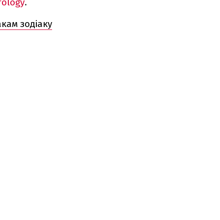
rology
.
кам зодіаку