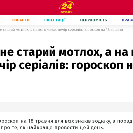
ФІНАНСИ
ІНВЕСТИЦІЇ
НЕРУХОМІСТЬ
ПРАВ
е старий мотлох, а на кого чекає вечір серіалів: гороскоп на 18 травня
не старий мотлох, а на
чір серіалів: гороскоп н
ороскоп на 18 травня для всіх знаків зодіаку, з пора
про те, як найкраще провести цей день.